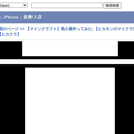
提携/入店
|
iPhone
|
前のページ
>>
【マインクラフト】馬小屋作ってみた♪【ヒカキンのマイクラ
7】【ヒカクラ】