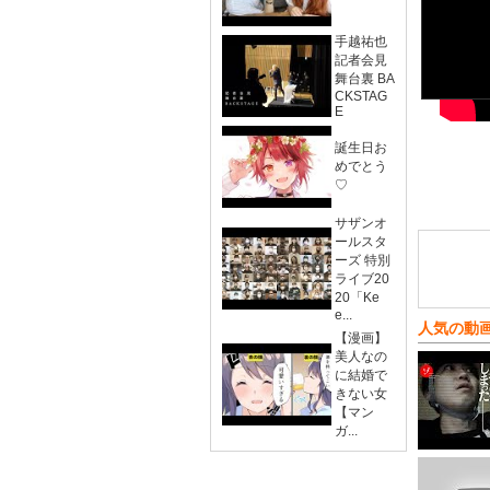
手越祐也
記者会見
舞台裏 BA
CKSTAG
E
誕生日お
めでとう
♡
サザンオ
ールスタ
ーズ 特別
ライブ20
20「Ke
e...
人気の動
【漫画】
美人なの
に結婚で
きない女
【マン
ガ...