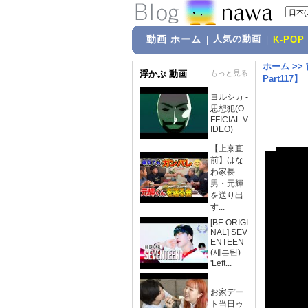
動画 ホーム
人気の動画
|
|
K-POP
ホーム
>>
浮かぶ 動画
もっと見る
Part11
ヨルシカ -
思想犯(O
FFICIAL V
IDEO)
【上京直
前】はな
わ家長
男・元輝
を送り出
す...
[BE ORIGI
NAL] SEV
ENTEEN
(세븐틴)
'Left...
お家デー
ト当日ゥ