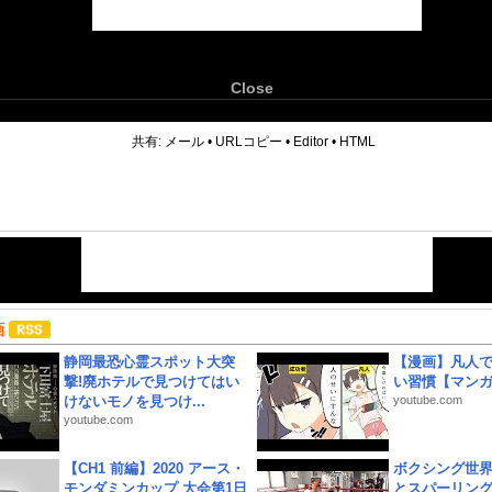
Close
6
共有:
メール
•
URLコピー
•
Editor
•
HTML
画
静岡最恐心霊スポット大突
【漫画】凡人
撃!廃ホテルで見つけてはい
い習慣【マン
けないモノを見つけ...
youtube.com
youtube.com
【CH1 前編】2020 アース・
ボクシング世
モンダミンカップ 大会第1日
とスパーリン