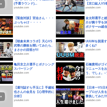
(予選ラウンド)...
【京口紘人VS朝
youtube.com
youtube.com
【緊急対談】宮迫さん・・・
金太郎選手と総
ぶっちゃけ・・・・
介が腕十字を決
youtube.com
ボクサーvs総合.
youtube.com
【朝倉未来コラボ】天心VS
UUUMを脱退する
武尊の勝敗を聞いてみたら、
多くね?
まさかの回答が!!!
youtube.com
youtube.com
亀田京之介選手とボクシング
石橋貴明がゴ
スパーリング
ツニュースを
youtube.com
う、でしょ。~プ
youtube.com
【週刊誌すら手玉に】手越祐
【日本一VS日
也さんの会見を【心理学的に
ープロが人生
分析】
勝負してみた!!!!!
youtube.com
youtube.com