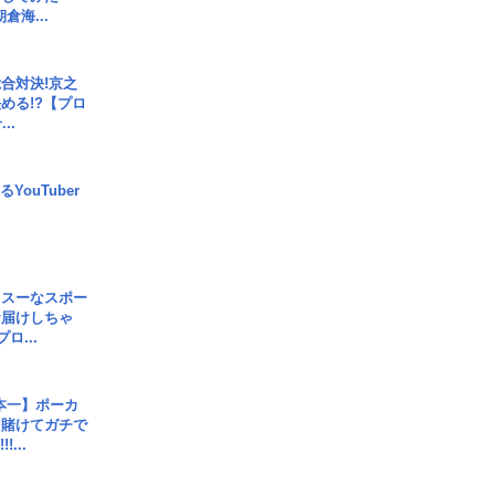
倉海...
合対決!京之
める!?【プロ
..
YouTuber
イスーなスポー
お届けしちゃ
ロ...
本一】ポーカ
を賭けてガチで
!...