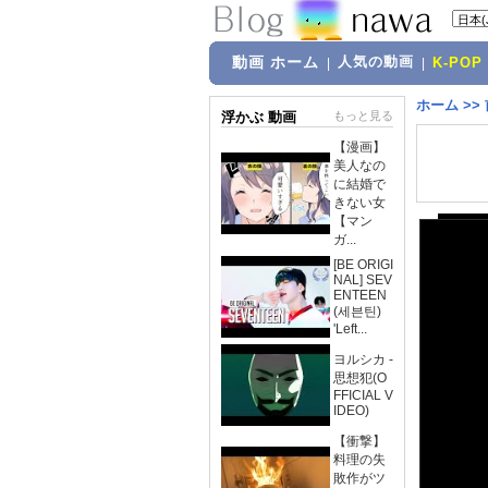
動画 ホーム
人気の動画
|
|
K-POP
ホーム
>>
浮かぶ 動画
もっと見る
【漫画】
美人なの
に結婚で
きない女
【マン
ガ...
[BE ORIGI
NAL] SEV
ENTEEN
(세븐틴)
'Left...
ヨルシカ -
思想犯(O
FFICIAL V
IDEO)
【衝撃】
料理の失
敗作がツ