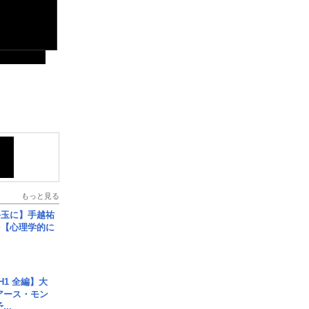
もっと見る
手玉に】手越祐
を【心理学的に
H1 全編】大
 アース・モン
..