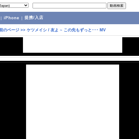
提携/入店
|
iPhone
|
前のページ
>>
ケツメイシ / 友よ ~ この先もずっと･･･ MV