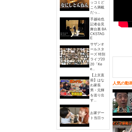
ッコミど
ころ満載
だっ...
手越祐也
記者会見
舞台裏 BA
CKSTAG
E
サザンオ
ールスタ
ーズ 特別
ライブ20
20「Ke
e...
【上京直
前】はな
人気の動
わ家長
男・元輝
を送り出
す...
お家デー
ト当日ゥ