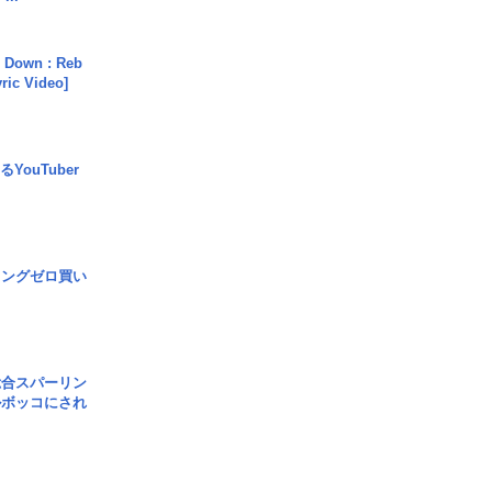
 Down : Reb
yric Video]
YouTuber
ロングゼロ買い
総合スパーリン
ルボッコにされ