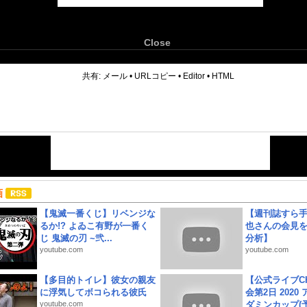
Close
6
共有:
メール
•
URLコピー
•
Editor
•
HTML
画
【鬼滅一番くじ】リベンジな
【週刊誌すら
るか!? よゐこ有野が一番く
也さんの会見
じ 鬼滅の刃 ~弐...
分析】
youtube.com
youtube.com
【多目的トイレ】彼女の親友
【公式ライブC
に浮気してボコられる彼氏
会第2日 2020
youtube.com
ダミンカップ(予.