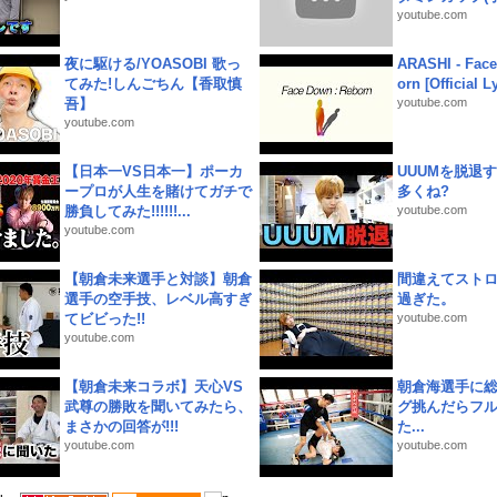
youtube.com
夜に駆ける/YOASOBI 歌っ
ARASHI - Face
てみた!しんごちん【香取慎
orn [Official L
吾】
youtube.com
youtube.com
【日本一VS日本一】ポーカ
UUUMを脱退する
ープロが人生を賭けてガチで
多くね?
勝負してみた!!!!!!...
youtube.com
youtube.com
【朝倉未来選手と対談】朝倉
間違えてスト
選手の空手技、レベル高すぎ
過ぎた。
てビビった!!
youtube.com
youtube.com
【朝倉未来コラボ】天心VS
朝倉海選手に
武尊の勝敗を聞いてみたら、
グ挑んだらフ
まさかの回答が!!!
た...
youtube.com
youtube.com