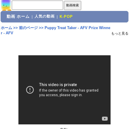
動画 ホーム
人気の動画
|
|
K-POP
ホーム
>>
前のページ
>>
Puppy Treat Taker - AFV Prize Winne
r - AFV
もっと見る