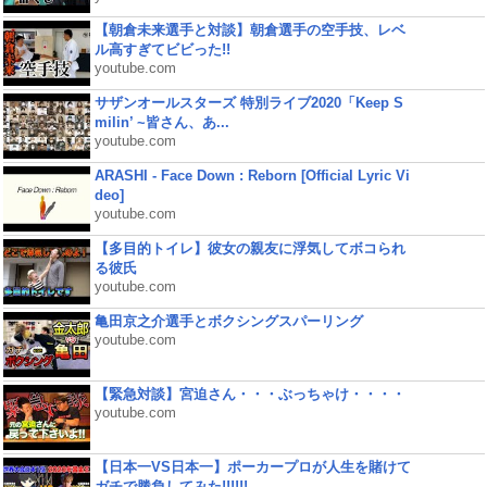
【朝倉未来選手と対談】朝倉選手の空手技、レベ
ル高すぎてビビった!!
youtube.com
サザンオールスターズ 特別ライブ2020「Keep S
milin’ ~皆さん、あ...
youtube.com
ARASHI - Face Down : Reborn [Official Lyric Vi
deo]
youtube.com
【多目的トイレ】彼女の親友に浮気してボコられ
る彼氏
youtube.com
亀田京之介選手とボクシングスパーリング
youtube.com
【緊急対談】宮迫さん・・・ぶっちゃけ・・・・
youtube.com
【日本一VS日本一】ポーカープロが人生を賭けて
ガチで勝負してみた!!!!!!...