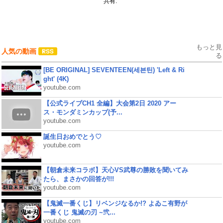
共有:
もっと見
人気の動画
る
[BE ORIGINAL] SEVENTEEN(세븐틴) 'Left & Ri
ght' (4K)
youtube.com
【公式ライブCH1 全編】大会第2日 2020 アー
ス・モンダミンカップ(予...
youtube.com
誕生日おめでとう♡
youtube.com
【朝倉未来コラボ】天心VS武尊の勝敗を聞いてみ
たら、まさかの回答が!!!
youtube.com
【鬼滅一番くじ】リベンジなるか!? よゐこ有野が
一番くじ 鬼滅の刃 ~弐...
youtube.com