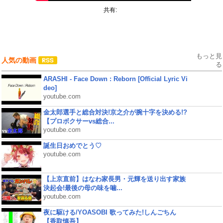
共有:
もっと見
人気の動画
る
ARASHI - Face Down : Reborn [Official Lyric Vi
deo]
youtube.com
金太郎選手と総合対決!京之介が腕十字を決める!?
【プロボクサーvs総合...
youtube.com
誕生日おめでとう♡
youtube.com
【上京直前】はなわ家長男・元輝を送り出す家族
決起会!最後の母の味を噛...
youtube.com
夜に駆ける/YOASOBI 歌ってみた!しんごちん
【香取慎吾】