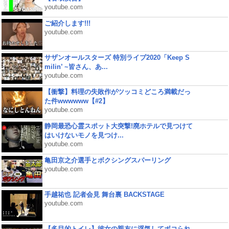
youtube.com
ご紹介します!!!
youtube.com
サザンオールスターズ 特別ライブ2020「Keep S
milin’ ~皆さん、あ...
youtube.com
【衝撃】料理の失敗作がツッコミどころ満載だっ
た件wwwwww【#2】
youtube.com
静岡最恐心霊スポット大突撃!廃ホテルで見つけて
はいけないモノを見つけ...
youtube.com
亀田京之介選手とボクシングスパーリング
youtube.com
手越祐也 記者会見 舞台裏 BACKSTAGE
youtube.com
【多目的トイレ】彼女の親友に浮気してボコられ