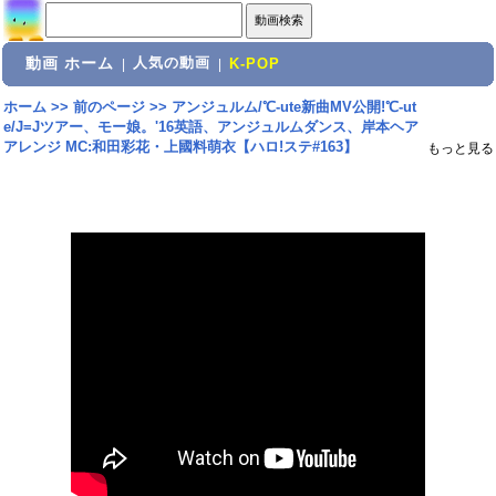
動画 ホーム
人気の動画
|
|
K-POP
ホーム
>>
前のページ
>>
アンジュルム/℃-ute新曲MV公開!℃-ut
e/J=Jツアー、モー娘。'16英語、アンジュルムダンス、岸本ヘア
アレンジ MC:和田彩花・上國料萌衣【ハロ!ステ#163】
もっと見る