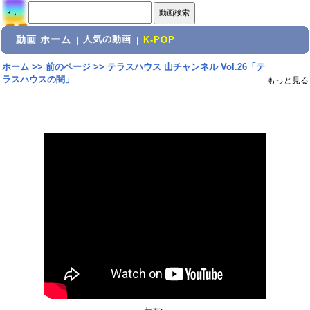
動画 ホーム
人気の動画
|
|
K-POP
ホーム
>>
前のページ
>>
テラスハウス 山チャンネル Vol.26「テ
ラスハウスの闇」
もっと見る