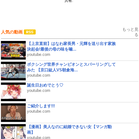
共有:
もっと見
人気の動画
る
【上京直前】はなわ家長男・元輝を送り出す家族
決起会!最後の母の味を噛...
youtube.com
ボクシング世界チャンピオンとスパーリングして
みた 【京口紘人VS朝倉海...
youtube.com
誕生日おめでとう♡
youtube.com
ご紹介します!!!
youtube.com
【漫画】美人なのに結婚できない女【マンガ動
画】
youtube.com