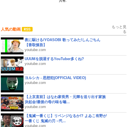
共有:
もっと見
人気の動画
る
夜に駆ける/YOASOBI 歌ってみた!しんごちん
【香取慎吾】
youtube.com
UUUMを脱退するYouTuber多くね?
youtube.com
ヨルシカ - 思想犯(OFFICIAL VIDEO)
youtube.com
【上京直前】はなわ家長男・元輝を送り出す家族
決起会!最後の母の味を噛...
youtube.com
【鬼滅一番くじ】リベンジなるか!? よゐこ有野が
一番くじ 鬼滅の刃 ~弐...
youtube.com