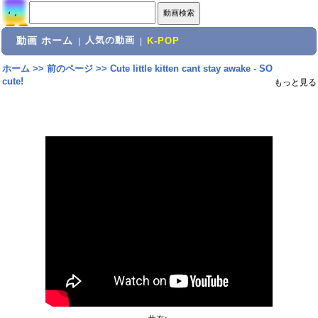
動画 ホーム
人気の動画
|
|
K-POP
ホーム
>>
前のページ
>>
Cute little kitten cant stay awake - SO
cute!
もっと見る