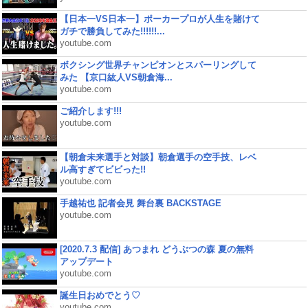
【日本一VS日本一】ポーカープロが人生を賭けて
ガチで勝負してみた!!!!!!...
youtube.com
ボクシング世界チャンピオンとスパーリングして
みた 【京口紘人VS朝倉海...
youtube.com
ご紹介します!!!
youtube.com
【朝倉未来選手と対談】朝倉選手の空手技、レベ
ル高すぎてビビった!!
youtube.com
手越祐也 記者会見 舞台裏 BACKSTAGE
youtube.com
[2020.7.3 配信] あつまれ どうぶつの森 夏の無料
アップデート
youtube.com
誕生日おめでとう♡
youtube.com