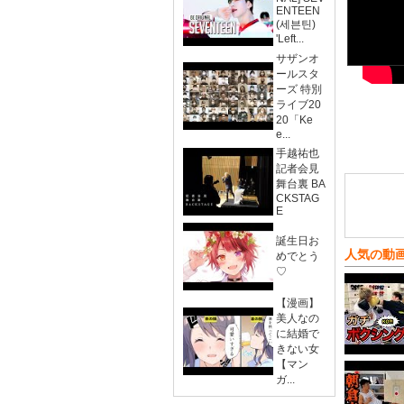
ENTEEN
(세븐틴)
'Left...
サザンオ
ールスタ
ーズ 特別
ライブ20
20「Ke
e...
手越祐也
記者会見
舞台裏 BA
CKSTAG
E
誕生日お
人気の動
めでとう
♡
【漫画】
美人なの
に結婚で
きない女
【マン
ガ...