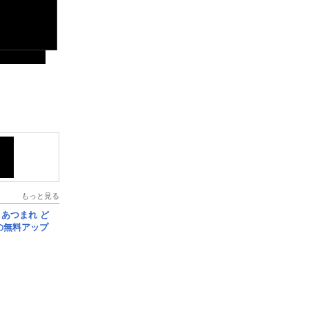
もっと見る
信] あつまれ ど
の無料アップ