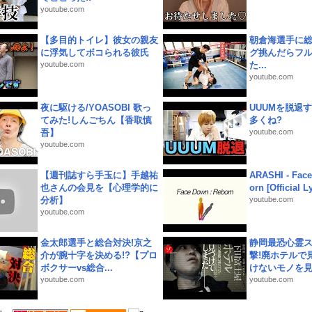
youtube.com
【多目的トイレ】彼女の親友
朝倉海選手に
に浮気してボコられる彼氏
グ挑んだらフ
youtube.com
た...
youtube.com
夜に駆ける/YOASOBI 歌っ
UUUMを脱退する
てみた!しんごちん【香取慎
多くね?
吾】
youtube.com
youtube.com
【週刊誌すら手玉に】手越祐
ARASHI - Face
也さんの会見を【心理学的に
orn [Official L
分析】
youtube.com
youtube.com
金太郎選手と総合対決!京之
静岡最恐心霊
介が腕十字を決める!?【プロ
撃!廃ホテルで
ボクサーvs総合...
けないモノを見つ
youtube.com
youtube.com