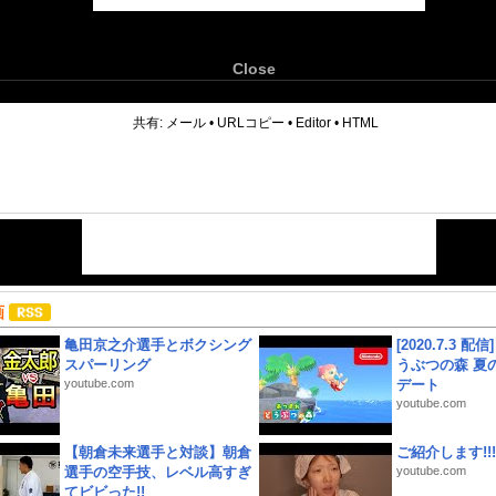
Close
6
共有:
メール
•
URLコピー
•
Editor
•
HTML
画
亀田京之介選手とボクシング
[2020.7.3 配
スパーリング
うぶつの森 夏
youtube.com
デート
youtube.com
【朝倉未来選手と対談】朝倉
ご紹介します!!!
選手の空手技、レベル高すぎ
youtube.com
てビビった!!