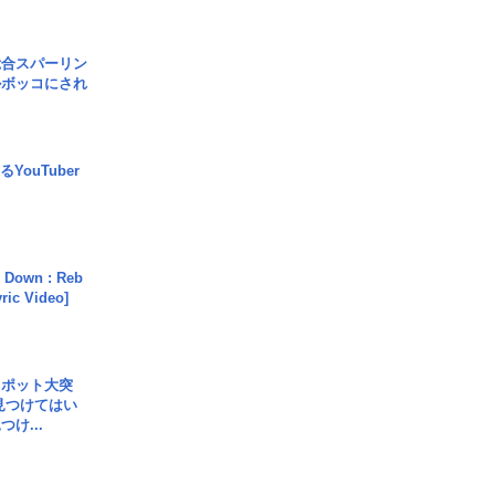
総合スパーリン
ルボッコにされ
YouTuber
 Down : Reb
yric Video]
スポット大突
見つけてはい
け...