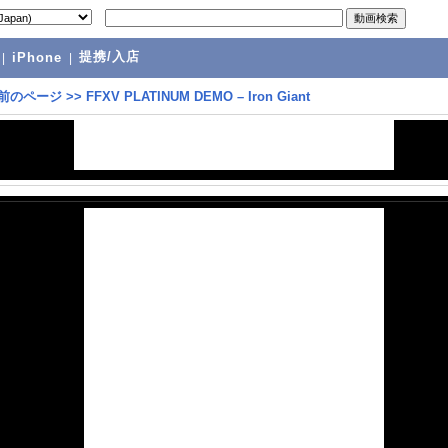
提携/入店
|
iPhone
|
前のページ
>>
FFXV PLATINUM DEMO – Iron Giant