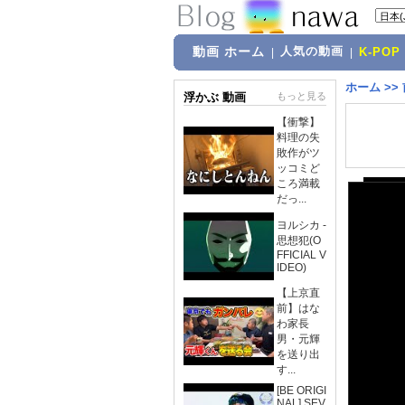
動画 ホーム
人気の動画
|
|
K-POP
ホーム
>>
浮かぶ 動画
もっと見る
【衝撃】
料理の失
敗作がツ
ッコミど
ころ満載
だっ...
ヨルシカ -
思想犯(O
FFICIAL V
IDEO)
【上京直
前】はな
わ家長
男・元輝
を送り出
す...
[BE ORIGI
NAL] SEV