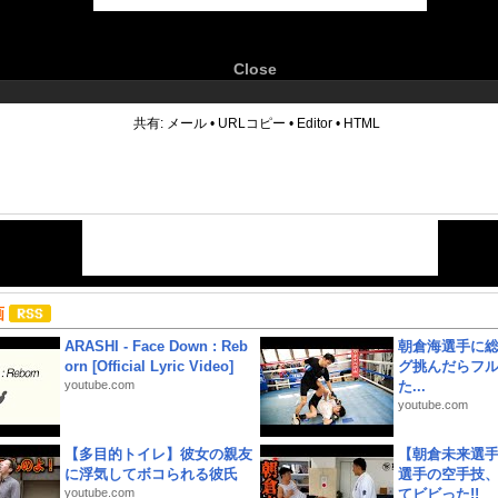
Close
6
共有:
メール
•
URLコピー
•
Editor
•
HTML
画
ARASHI - Face Down : Reb
朝倉海選手に
orn [Official Lyric Video]
グ挑んだらフ
youtube.com
た...
youtube.com
【多目的トイレ】彼女の親友
【朝倉未来選
に浮気してボコられる彼氏
選手の空手技
youtube.com
てビビった!!