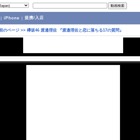
提携/入店
|
iPhone
|
前のページ
>>
欅坂46 渡邉理佐 『渡邉理佐と恋に落ちる17の質問』