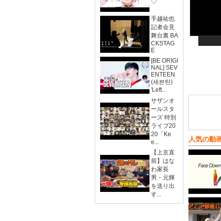
♡
手越祐也
記者会見
舞台裏 BA
CKSTAG
E
[BE ORIGI
NAL] SEV
ENTEEN
(세븐틴)
'Left...
サザンオ
ールスタ
ーズ 特別
ライブ20
20「Ke
人気の動
e...
【上京直
前】はな
わ家長
男・元輝
を送り出
す...