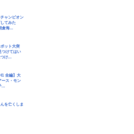
界チャンピオン
グしてみた
倉海...
スポット大突
見つけてはい
け...
H1 全編】大
 アース・モン
..
さんを亡くしま