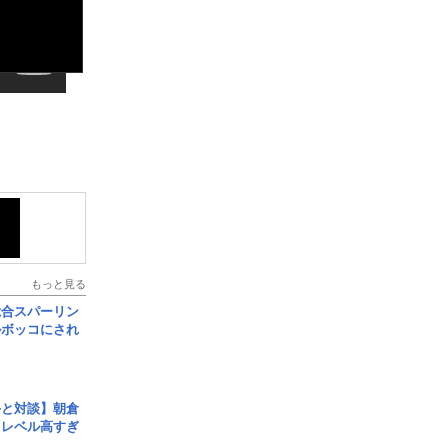
もっと見る
総合スパーリン
ルボッコにされ
手と対談】朝倉
、レベル高すぎ