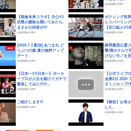
youtube.com
【朝倉未来コラボ】天心VS
ボクシング世
武尊の勝敗を聞いてみたら、
とスパーリン
まさかの回答が!!!
【京口紘人VS朝
youtube.com
youtube.com
[2020.7.3 配信] あつまれ ど
静岡最恐心霊
うぶつの森 夏の無料アップ
撃!廃ホテルで
デート
けないモノを見つ
youtube.com
youtube.com
【日本一VS日本一】ポーカ
【公式ライブC
ープロが人生を賭けてガチで
会第2日 2020
勝負してみた!!!!!!...
ダミンカップ(予.
youtube.com
youtube.com
ご紹介します!!!
【報告】お母
youtube.com
した。
youtube.com