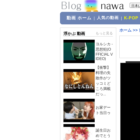
動画 ホーム
人気の動画
|
|
K-POP
ホーム
>>
浮かぶ 動画
もっと見る
ヨルシカ -
思想犯(O
FFICIAL V
IDEO)
【衝撃】
料理の失
敗作がツ
ッコミど
ころ満載
だっ...
お家デー
ト当日ゥ
誕生日お
めでとう