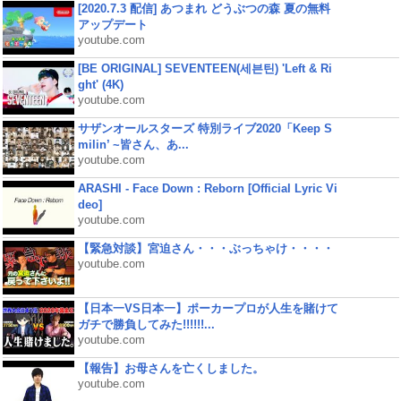
[2020.7.3 配信] あつまれ どうぶつの森 夏の無料
アップデート
youtube.com
[BE ORIGINAL] SEVENTEEN(세븐틴) 'Left & Ri
ght' (4K)
youtube.com
サザンオールスターズ 特別ライブ2020「Keep S
milin’ ~皆さん、あ...
youtube.com
ARASHI - Face Down : Reborn [Official Lyric Vi
deo]
youtube.com
【緊急対談】宮迫さん・・・ぶっちゃけ・・・・
youtube.com
【日本一VS日本一】ポーカープロが人生を賭けて
ガチで勝負してみた!!!!!!...
youtube.com
【報告】お母さんを亡くしました。
youtube.com