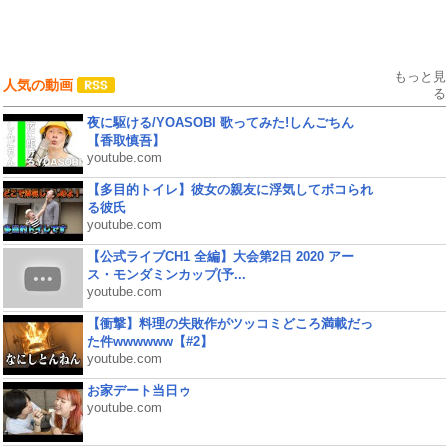
もっと見
人気の動画
る
夜に駆ける/YOASOBI 歌ってみた!しんごちん
【香取慎吾】
youtube.com
【多目的トイレ】彼女の親友に浮気してボコられ
る彼氏
youtube.com
【公式ライブCH1 全編】大会第2日 2020 アー
ス・モンダミンカップ(予...
youtube.com
【衝撃】料理の失敗作がツッコミどころ満載だっ
た件wwwwww【#2】
youtube.com
お家デート当日ゥ
youtube.com