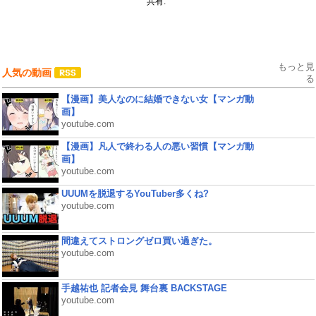
共有:
もっと見
人気の動画
る
【漫画】美人なのに結婚できない女【マンガ動
画】
youtube.com
【漫画】凡人で終わる人の悪い習慣【マンガ動
画】
youtube.com
UUUMを脱退するYouTuber多くね?
youtube.com
間違えてストロングゼロ買い過ぎた。
youtube.com
手越祐也 記者会見 舞台裏 BACKSTAGE
youtube.com