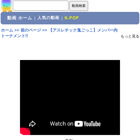
動画 ホーム
人気の動画
|
|
K-POP
ホーム
>>
前のページ
>>
【アスレチック鬼ごっこ】メンバー内
トーナメント!!
もっと見る