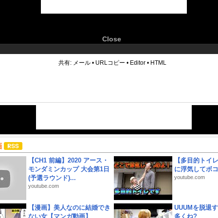
Close
6
共有:
メール
•
URLコピー
•
Editor
•
HTML
画
【CH1 前編】2020 アース・
【多目的トイ
モンダミンカップ 大会第1日
に浮気してボ
(予選ラウンド)...
youtube.com
youtube.com
【漫画】美人なのに結婚でき
UUUMを脱退する
ない女【マンガ動画】
多くね?