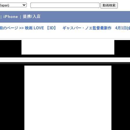
提携/入店
|
iPhone
|
前のページ
>>
映画 LOVE 【3D】 ギャスパー・ノエ監督最新作 4月1日(