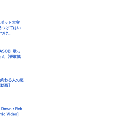
スポット大突
見つけてはい
け...
SOBI 歌っ
ちん【香取慎
で終わる人の悪
ガ動画】
 Down : Reb
yric Video]