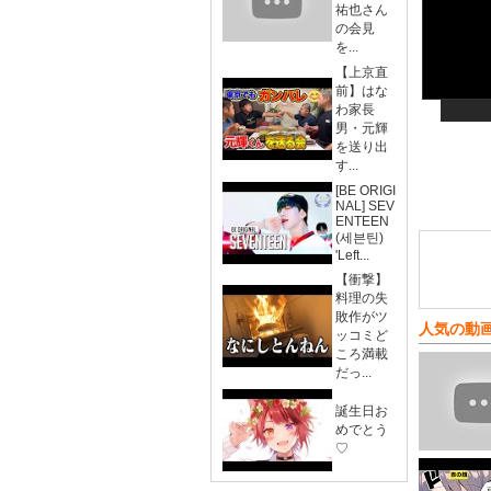
祐也さん
の会見
を...
【上京直
前】はな
わ家長
男・元輝
を送り出
す...
[BE ORIGI
NAL] SEV
ENTEEN
(세븐틴)
'Left...
【衝撃】
料理の失
敗作がツ
人気の動
ッコミど
ころ満載
だっ...
誕生日お
めでとう
♡