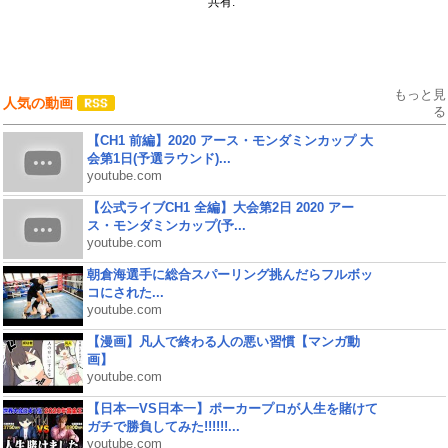
共有:
もっと見
人気の動画
る
【CH1 前編】2020 アース・モンダミンカップ 大
会第1日(予選ラウンド)...
youtube.com
【公式ライブCH1 全編】大会第2日 2020 アー
ス・モンダミンカップ(予...
youtube.com
朝倉海選手に総合スパーリング挑んだらフルボッ
コにされた...
youtube.com
【漫画】凡人で終わる人の悪い習慣【マンガ動
画】
youtube.com
【日本一VS日本一】ポーカープロが人生を賭けて
ガチで勝負してみた!!!!!!...
youtube.com