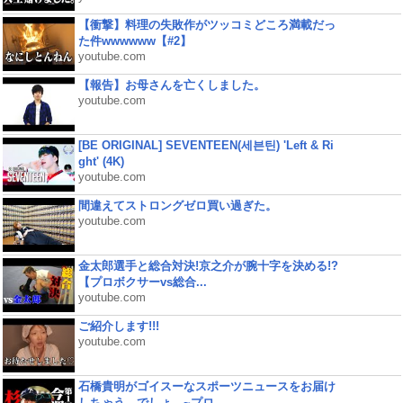
【衝撃】料理の失敗作がツッコミどころ満載だっ
た件wwwwww【#2】
youtube.com
【報告】お母さんを亡くしました。
youtube.com
[BE ORIGINAL] SEVENTEEN(세븐틴) 'Left & Ri
ght' (4K)
youtube.com
間違えてストロングゼロ買い過ぎた。
youtube.com
金太郎選手と総合対決!京之介が腕十字を決める!?
【プロボクサーvs総合...
youtube.com
ご紹介します!!!
youtube.com
石橋貴明がゴイスーなスポーツニュースをお届け
しちゃう、でしょ。~プロ...