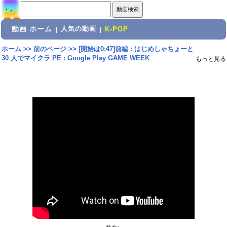
動画 ホーム
人気の動画
|
|
K-POP
ホーム
>>
前のページ
>>
[開始は0:47]前編 : はじめしゃちょーと
30 人でマイクラ PE : Google Play GAME WEEK
もっと見る