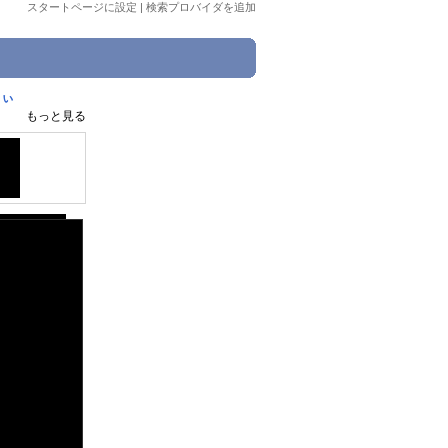
スタートページに設定
|
検索プロバイダを追加
じぃ
もっと見る