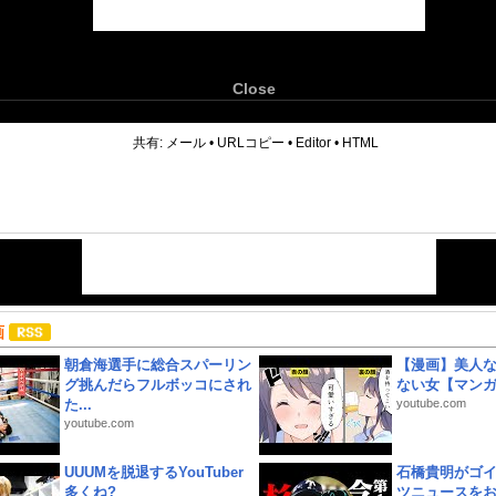
Close
6
共有:
メール
•
URLコピー
•
Editor
•
HTML
画
朝倉海選手に総合スパーリン
【漫画】美人
グ挑んだらフルボッコにされ
ない女【マン
た...
youtube.com
youtube.com
UUUMを脱退するYouTuber
石橋貴明がゴ
多くね?
ツニュースを