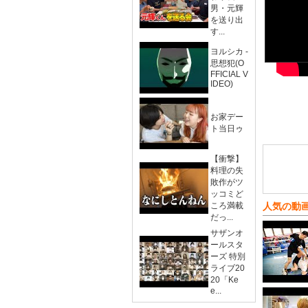
男・元輝
を送り出
す...
ヨルシカ -
思想犯(O
FFICIAL V
IDEO)
お家デー
ト当日ゥ
【衝撃】
料理の失
敗作がツ
ッコミど
ころ満載
人気の動
だっ...
サザンオ
ールスタ
ーズ 特別
ライブ20
20「Ke
e...