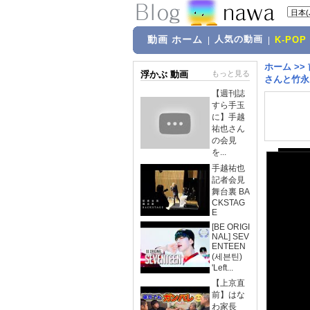
動画 ホーム
人気の動画
|
|
K-POP
ホーム
>>
浮かぶ 動画
もっと見る
さんと竹永
【週刊誌
すら手玉
に】手越
祐也さん
の会見
を...
手越祐也
記者会見
舞台裏 BA
CKSTAG
E
[BE ORIGI
NAL] SEV
ENTEEN
(세븐틴)
'Left...
【上京直
前】はな
わ家長