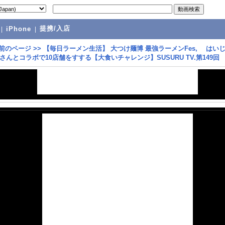
提携/入店
|
iPhone
|
前のページ
>>
【毎日ラーメン生活】 大つけ麺博 最強ラーメンFes, はい
さんとコラボで10店舗をすする【大食いチャレンジ】SUSURU TV.第149回