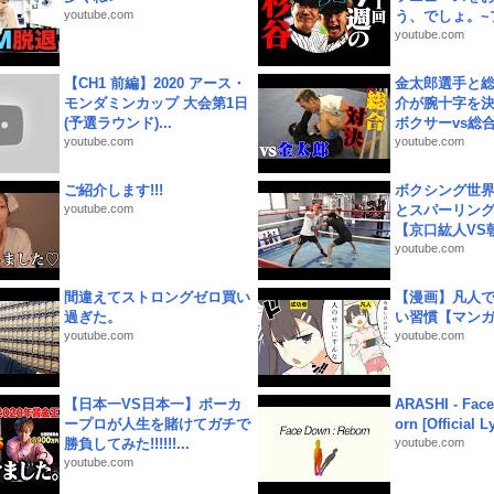
youtube.com
う、でしょ。~プ
youtube.com
【CH1 前編】2020 アース・
金太郎選手と総
モンダミンカップ 大会第1日
介が腕十字を決
(予選ラウンド)...
ボクサーvs総合.
youtube.com
youtube.com
ご紹介します!!!
ボクシング世
youtube.com
とスパーリン
【京口紘人VS朝
youtube.com
間違えてストロングゼロ買い
【漫画】凡人
過ぎた。
い習慣【マン
youtube.com
youtube.com
【日本一VS日本一】ポーカ
ARASHI - Face
ープロが人生を賭けてガチで
orn [Official L
勝負してみた!!!!!!...
youtube.com
youtube.com