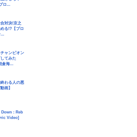
ロ...
合対決!京之
める!?【プロ
..
界チャンピオン
グしてみた
倉海...
で終わる人の悪
ガ動画】
 Down : Reb
yric Video]