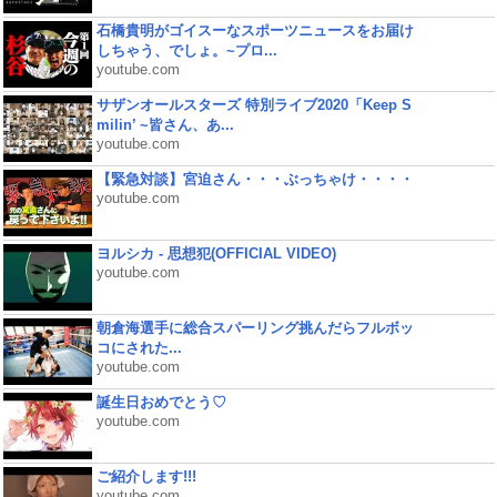
石橋貴明がゴイスーなスポーツニュースをお届け
しちゃう、でしょ。~プロ...
youtube.com
サザンオールスターズ 特別ライブ2020「Keep S
milin’ ~皆さん、あ...
youtube.com
【緊急対談】宮迫さん・・・ぶっちゃけ・・・・
youtube.com
ヨルシカ - 思想犯(OFFICIAL VIDEO)
youtube.com
朝倉海選手に総合スパーリング挑んだらフルボッ
コにされた...
youtube.com
誕生日おめでとう♡
youtube.com
ご紹介します!!!
youtube.com