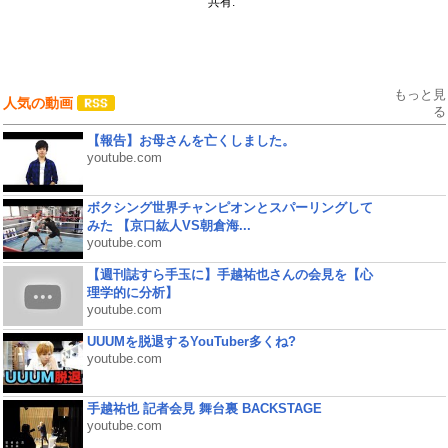
共有:
もっと見
人気の動画
る
【報告】お母さんを亡くしました。
youtube.com
ボクシング世界チャンピオンとスパーリングして
みた 【京口紘人VS朝倉海...
youtube.com
【週刊誌すら手玉に】手越祐也さんの会見を【心
理学的に分析】
youtube.com
UUUMを脱退するYouTuber多くね?
youtube.com
手越祐也 記者会見 舞台裏 BACKSTAGE
youtube.com