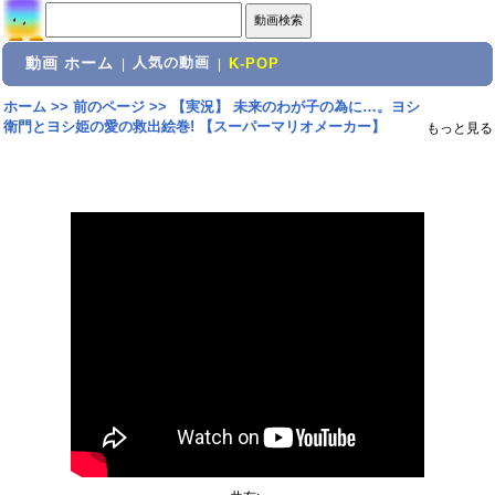
動画 ホーム
人気の動画
|
|
K-POP
ホーム
>>
前のページ
>>
【実況】 未来のわが子の為に…。ヨシ
衛門とヨシ姫の愛の救出絵巻! 【スーパーマリオメーカー】
もっと見る