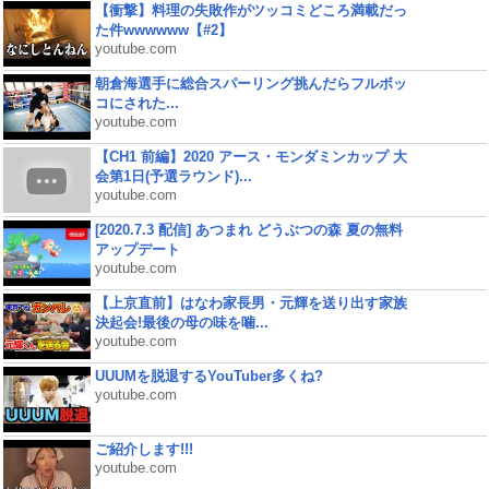
【衝撃】料理の失敗作がツッコミどころ満載だっ
た件wwwwww【#2】
youtube.com
朝倉海選手に総合スパーリング挑んだらフルボッ
コにされた...
youtube.com
【CH1 前編】2020 アース・モンダミンカップ 大
会第1日(予選ラウンド)...
youtube.com
[2020.7.3 配信] あつまれ どうぶつの森 夏の無料
アップデート
youtube.com
【上京直前】はなわ家長男・元輝を送り出す家族
決起会!最後の母の味を噛...
youtube.com
UUUMを脱退するYouTuber多くね?
youtube.com
ご紹介します!!!
youtube.com