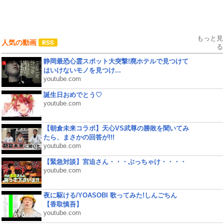
もっと見
人気の動画
る
静岡最恐心霊スポット大突撃!廃ホテルで見つけて
はいけないモノを見つけ...
youtube.com
誕生日おめでとう♡
youtube.com
【朝倉未来コラボ】天心VS武尊の勝敗を聞いてみ
たら、まさかの回答が!!!
youtube.com
【緊急対談】宮迫さん・・・ぶっちゃけ・・・・
youtube.com
夜に駆ける/YOASOBI 歌ってみた!しんごちん
【香取慎吾】
youtube.com