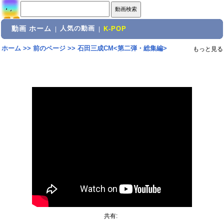
動画 ホーム
人気の動画
|
|
K-POP
ホーム
>>
前のページ
>>
石田三成CM<第二弾・総集編>
もっと見る
共有: