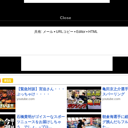
Close
6
共有:
メール
•
URLコピー
•
Editor
•
HTML
画
【緊急対談】宮迫さん・・・
亀田京之介選
ぶっちゃけ・・・・
スパーリング
youtube.com
youtube.com
石橋貴明がゴイスーなスポー
朝倉海選手に
ツニュースをお届けしちゃ
グ挑んだらフ
う、でしょ。~プロ...
た...