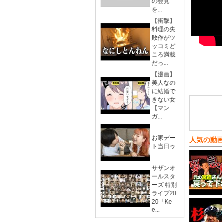
の会見
を...
【衝撃】
料理の失
敗作がツ
ッコミど
ころ満載
だっ...
【漫画】
美人なの
に結婚で
きない女
【マン
ガ...
お家デー
人気の動
ト当日ゥ
サザンオ
ールスタ
ーズ 特別
ライブ20
20「Ke
e...