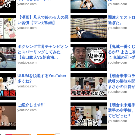
youtube.com
youtube.com
【漫画】凡人で終わる人の悪
間違えてスト
い習慣【マンガ動画】
過ぎた。
youtube.com
youtube.com
ボクシング世界チャンピオン
【鬼滅一番く
とスパーリングしてみた
るか!? よゐ
【京口紘人VS朝倉海...
じ 鬼滅の刃 ~弐.
youtube.com
youtube.com
UUUMを脱退するYouTuber
【朝倉未来コラ
多くね?
武尊の勝敗を
youtube.com
まさかの回答が!
youtube.com
ご紹介します!!!
【朝倉未来選
youtube.com
選手の空手技
てビビった!!
youtube.com