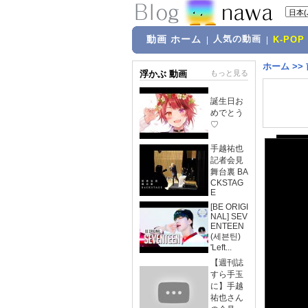
動画 ホーム
人気の動画
|
|
K-POP
ホーム
>>
浮かぶ 動画
もっと見る
誕生日お
めでとう
♡
手越祐也
記者会見
舞台裏 BA
CKSTAG
E
[BE ORIGI
NAL] SEV
ENTEEN
(세븐틴)
'Left...
【週刊誌
すら手玉
に】手越
祐也さん