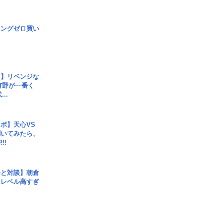
ロングゼロ買い
じ】リベンジな
こ有野が一番く
..
ボ】天心VS
聞いてみたら、
!!
手と対談】朝倉
、レベル高すぎ