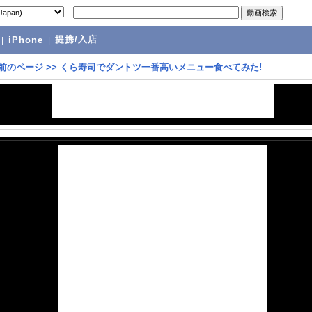
提携/入店
|
iPhone
|
前のページ
>>
くら寿司でダントツ一番高いメニュー食べてみた!