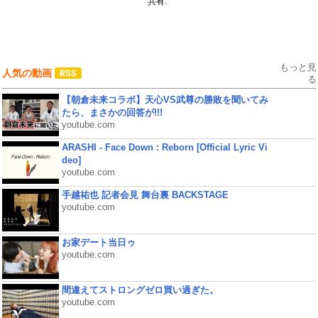
共有:
もっと見
人気の動画
る
【朝倉未来コラボ】天心VS武尊の勝敗を聞いてみ
たら、まさかの回答が!!!
youtube.com
ARASHI - Face Down : Reborn [Official Lyric Vi
deo]
youtube.com
手越祐也 記者会見 舞台裏 BACKSTAGE
youtube.com
お家デート当日ゥ
youtube.com
間違えてストロングゼロ買い過ぎた。
youtube.com