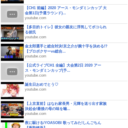
【CH1 前編】2020 アース・モンダミンカップ 大
会第1日(予選ラウンド)...
youtube.com
【多目的トイレ】彼女の親友に浮気してボコられ
る彼氏
youtube.com
金太郎選手と総合対決!京之介が腕十字を決める!?
【プロボクサーvs総合...
youtube.com
【公式ライブCH1 全編】大会第2日 2020 アー
ス・モンダミンカップ(予...
youtube.com
誕生日おめでとう♡
youtube.com
【上京直前】はなわ家長男・元輝を送り出す家族
決起会!最後の母の味を噛...
youtube.com
夜に駆ける/YOASOBI 歌ってみた!しんごちん
【香取慎吾】