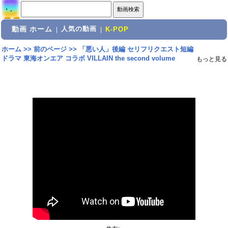
動画 ホーム
人気の動画
|
|
K-POP
ホーム
>>
前のページ
>>
「悪い人」後編 セリフリクエスト短編
ドラマ 東海オンエア コラボ VILLAIN the second volume
もっと見る