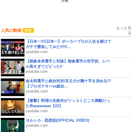
共有:
もっと見
人気の動画
る
【日本一VS日本一】ポーカープロが人生を賭けて
ガチで勝負してみた!!!!!!...
youtube.com
【朝倉未来選手と対談】朝倉選手の空手技、レベ
ル高すぎてビビった!!
youtube.com
金太郎選手と総合対決!京之介が腕十字を決める!?
【プロボクサーvs総合...
youtube.com
【衝撃】料理の失敗作がツッコミどころ満載だっ
た件wwwwww【#2】
youtube.com
ヨルシカ - 思想犯(OFFICIAL VIDEO)
youtube.com