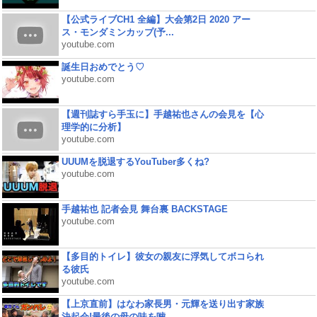
【公式ライブCH1 全編】大会第2日 2020 アー
ス・モンダミンカップ(予...
youtube.com
誕生日おめでとう♡
youtube.com
【週刊誌すら手玉に】手越祐也さんの会見を【心
理学的に分析】
youtube.com
UUUMを脱退するYouTuber多くね?
youtube.com
手越祐也 記者会見 舞台裏 BACKSTAGE
youtube.com
【多目的トイレ】彼女の親友に浮気してボコられ
る彼氏
youtube.com
【上京直前】はなわ家長男・元輝を送り出す家族
決起会!最後の母の味を噛...