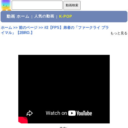
動画 ホーム
人気の動画
|
|
K-POP
ホーム
>>
前のページ
>>
#2【FPS】弟者の「ファークライ プラ
イマル」【2BRO.】
もっと見る