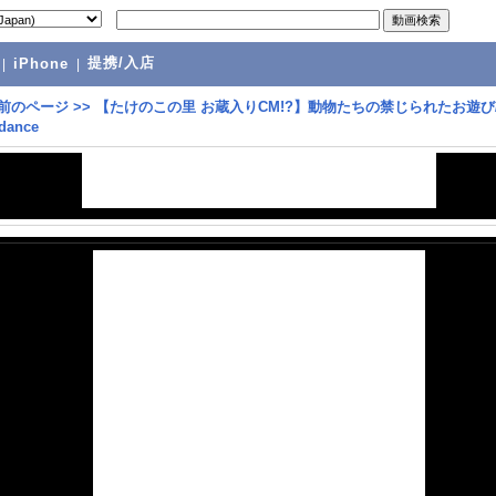
提携/入店
|
iPhone
|
前のページ
>>
【たけのこの里 お蔵入りCM!?】動物たちの禁じられたお遊び/c
 dance