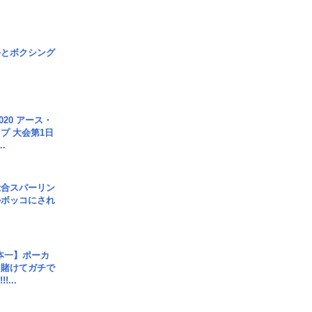
手とボクシング
020 アース・
プ 大会第1日
.
総合スパーリン
ルボッコにされ
本一】ポーカ
を賭けてガチで
!...