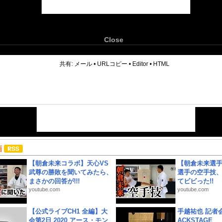
Close
6
共有:
メール
•
URLコピー
•
Editor
•
HTML
画
【朝倉未来コラボ】天心VS
【朝倉未来選
武尊の勝敗を聞いてみたら、
選手の空手技
まさかの回答が!!!
てビビった!!
youtube.com
youtube.com
【公式ライブCH1 全編】大
手越祐也 記者会
会第2日 2020 アース・モン
ACKSTAGE