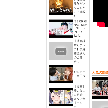
敗作がツ
ッコミど
ころ満載
だっ...
[BE ORIGI
NAL] SEV
ENTEEN
(세븐틴)
'Left...
【週刊誌
すら手玉
に】手越
祐也さん
の会見
を...
お家デー
人気の動
ト当日ゥ
【漫画】
美人なの
に結婚で
きない女
【マン
ガ...