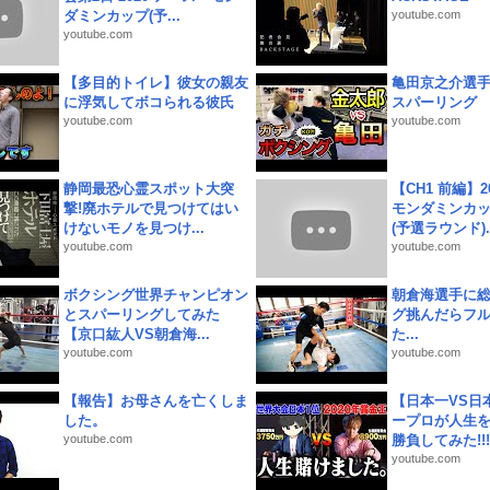
ダミンカップ(予...
youtube.com
youtube.com
【多目的トイレ】彼女の親友
亀田京之介選
に浮気してボコられる彼氏
スパーリング
youtube.com
youtube.com
静岡最恐心霊スポット大突
【CH1 前編】2
撃!廃ホテルで見つけてはい
モンダミンカッ
けないモノを見つけ...
(予選ラウンド)..
youtube.com
youtube.com
ボクシング世界チャンピオン
朝倉海選手に
とスパーリングしてみた
グ挑んだらフ
【京口紘人VS朝倉海...
た...
youtube.com
youtube.com
【報告】お母さんを亡くしま
【日本一VS日
した。
ープロが人生
youtube.com
勝負してみた!!!!!
youtube.com