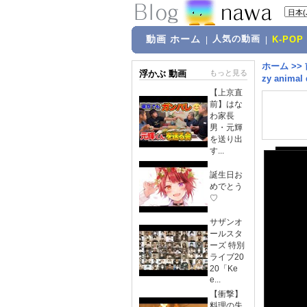
動画 ホーム
人気の動画
|
|
K-POP
ホーム
>>
浮かぶ 動画
もっと見る
zy animal
【上京直
前】はな
わ家長
男・元輝
を送り出
す...
誕生日お
めでとう
♡
サザンオ
ールスタ
ーズ 特別
ライブ20
20「Ke
e...
【衝撃】
料理の失