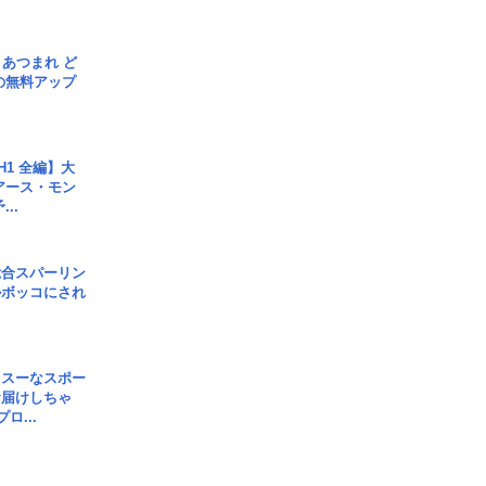
信] あつまれ ど
の無料アップ
H1 全編】大
 アース・モン
..
総合スパーリン
ルボッコにされ
イスーなスポー
お届けしちゃ
ロ...