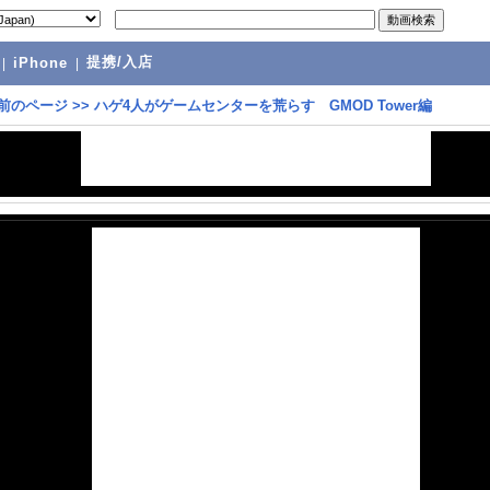
提携/入店
|
iPhone
|
前のページ
>>
ハゲ4人がゲームセンターを荒らす GMOD Tower編