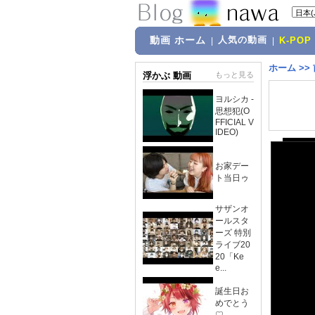
動画 ホーム
人気の動画
|
|
K-POP
ホーム
>>
浮かぶ 動画
もっと見る
ヨルシカ -
思想犯(O
FFICIAL V
IDEO)
お家デー
ト当日ゥ
サザンオ
ールスタ
ーズ 特別
ライブ20
20「Ke
e...
誕生日お
めでとう