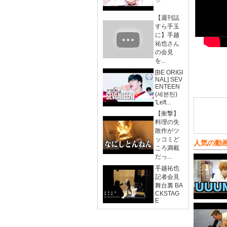
♡
【週刊誌
すら手玉
に】手越
祐也さん
の会見
を...
[BE ORIGI
NAL] SEV
ENTEEN
(세븐틴)
'Left...
【衝撃】
料理の失
敗作がツ
ッコミど
人気の動
ころ満載
だっ...
手越祐也
記者会見
舞台裏 BA
CKSTAG
E