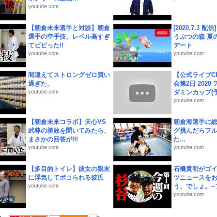
youtube.com
【朝倉未来選手と対談】朝倉
[2020.7.3 配
選手の空手技、レベル高すぎ
うぶつの森 夏
てビビった!!
デート
youtube.com
youtube.com
間違えてストロングゼロ買い
【公式ライブC
過ぎた。
会第2日 2020
youtube.com
ダミンカップ(予.
youtube.com
【朝倉未来コラボ】天心VS
朝倉海選手に
武尊の勝敗を聞いてみたら、
グ挑んだらフ
まさかの回答が!!!
た...
youtube.com
youtube.com
【多目的トイレ】彼女の親友
石橋貴明がゴ
に浮気してボコられる彼氏
ツニュースを
youtube.com
う、でしょ。~プ
youtube.com