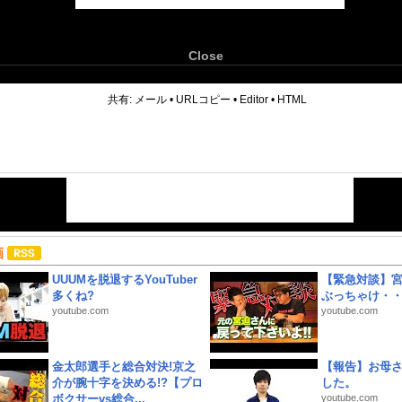
Close
6
共有:
メール
•
URLコピー
•
Editor
•
HTML
画
UUUMを脱退するYouTuber
【緊急対談】
多くね?
ぶっちゃけ・
youtube.com
youtube.com
金太郎選手と総合対決!京之
【報告】お母
介が腕十字を決める!?【プロ
した。
ボクサーvs総合...
youtube.com