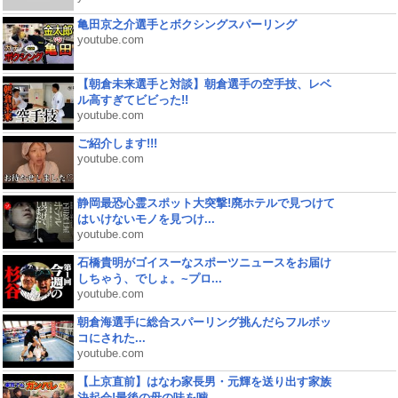
亀田京之介選手とボクシングスパーリング
youtube.com
【朝倉未来選手と対談】朝倉選手の空手技、レベ
ル高すぎてビビった!!
youtube.com
ご紹介します!!!
youtube.com
静岡最恐心霊スポット大突撃!廃ホテルで見つけて
はいけないモノを見つけ...
youtube.com
石橋貴明がゴイスーなスポーツニュースをお届け
しちゃう、でしょ。~プロ...
youtube.com
朝倉海選手に総合スパーリング挑んだらフルボッ
コにされた...
youtube.com
【上京直前】はなわ家長男・元輝を送り出す家族
決起会!最後の母の味を噛...