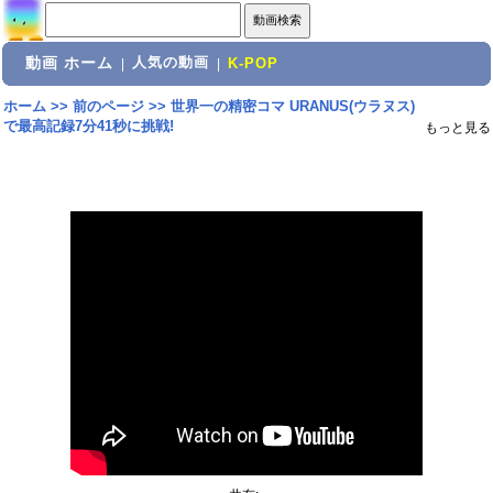
動画 ホーム
人気の動画
|
|
K-POP
ホーム
>>
前のページ
>>
世界一の精密コマ URANUS(ウラヌス)
で最高記録7分41秒に挑戦!
もっと見る