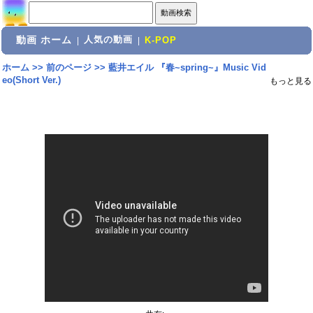
動画 ホーム
人気の動画
|
|
K-POP
ホーム
>>
前のページ
>>
藍井エイル 『春~spring~』Music Vid
eo(Short Ver.)
もっと見る