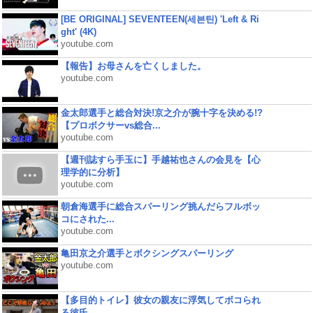
[BE ORIGINAL] SEVENTEEN(세븐틴) 'Left & Ri
ght' (4K)
youtube.com
【報告】お母さんを亡くしました。
youtube.com
金太郎選手と総合対決!京之介が腕十字を決める!?
【プロボクサーvs総合...
youtube.com
【週刊誌すら手玉に】手越祐也さんの会見を【心
理学的に分析】
youtube.com
朝倉海選手に総合スパーリング挑んだらフルボッ
コにされた...
youtube.com
亀田京之介選手とボクシングスパーリング
youtube.com
【多目的トイレ】彼女の親友に浮気してボコられ
る彼氏