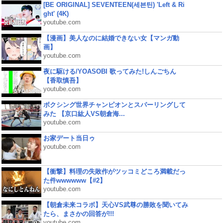
[BE ORIGINAL] SEVENTEEN(세븐틴) 'Left & Ri
ght' (4K)
youtube.com
【漫画】美人なのに結婚できない女【マンガ動
画】
youtube.com
夜に駆ける/YOASOBI 歌ってみた!しんごちん
【香取慎吾】
youtube.com
ボクシング世界チャンピオンとスパーリングして
みた 【京口紘人VS朝倉海...
youtube.com
お家デート当日ゥ
youtube.com
【衝撃】料理の失敗作がツッコミどころ満載だっ
た件wwwwww【#2】
youtube.com
【朝倉未来コラボ】天心VS武尊の勝敗を聞いてみ
たら、まさかの回答が!!!
youtube.com