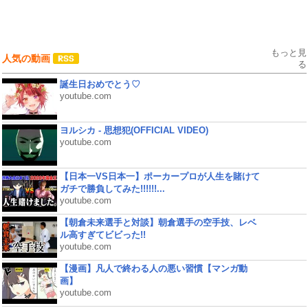
もっと見
人気の動画
る
誕生日おめでとう♡
youtube.com
ヨルシカ - 思想犯(OFFICIAL VIDEO)
youtube.com
【日本一VS日本一】ポーカープロが人生を賭けて
ガチで勝負してみた!!!!!!...
youtube.com
【朝倉未来選手と対談】朝倉選手の空手技、レベ
ル高すぎてビビった!!
youtube.com
【漫画】凡人で終わる人の悪い習慣【マンガ動
画】
youtube.com