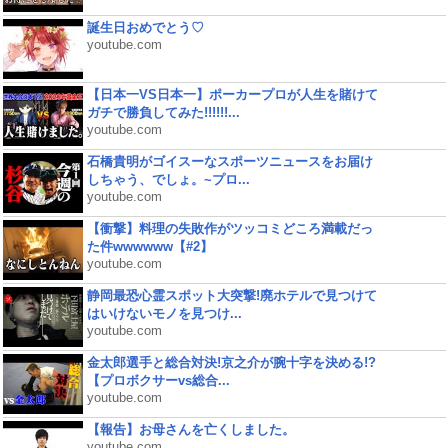
誕生日おめでとう♡
youtube.com
【日本一VS日本一】ポーカープロが人生を賭けて
ガチで勝負してみた!!!!!!...
youtube.com
石橋貴明がゴイスーなスポーツニュースをお届け
しちゃう、でしょ。~プロ...
youtube.com
【衝撃】料理の失敗作がツッコミどころ満載だっ
た件wwwwww【#2】
youtube.com
静岡最恐心霊スポット大突撃!廃ホテルで見つけて
はいけないモノを見つけ...
youtube.com
金太郎選手と総合対決!京之介が腕十字を決める!?
【プロボクサーvs総合...
youtube.com
【報告】お母さんを亡くしました。
youtube.com