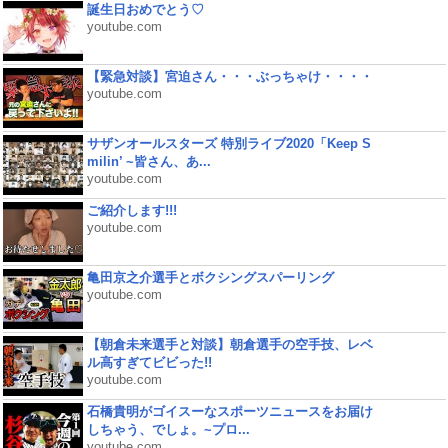
誕生日おめでとう♡
youtube.com
【緊急対談】宮迫さん・・・ぶっちゃけ・・・・
youtube.com
サザンオールスターズ 特別ライブ2020「Keep S
milin’ ~皆さん、あ...
youtube.com
ご紹介します!!!
youtube.com
亀田京之介選手とボクシングスパーリング
youtube.com
【朝倉未来選手と対談】朝倉選手の空手技、レベ
ル高すぎてビビった!!
youtube.com
石橋貴明がゴイスーなスポーツニュースをお届け
しちゃう、でしょ。~プロ...
youtube.com