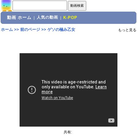
動画 ホーム
人気の動画
|
|
K-POP
ホーム
>>
前のページ
>>
ゲソの極み乙女
もっと見る
共有: