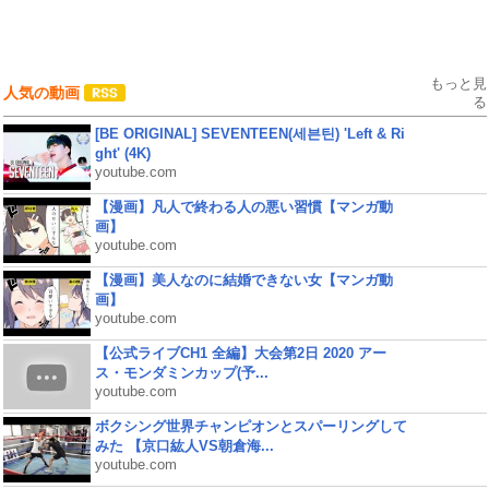
もっと見
人気の動画
る
[BE ORIGINAL] SEVENTEEN(세븐틴) 'Left & Ri
ght' (4K)
youtube.com
【漫画】凡人で終わる人の悪い習慣【マンガ動
画】
youtube.com
【漫画】美人なのに結婚できない女【マンガ動
画】
youtube.com
【公式ライブCH1 全編】大会第2日 2020 アー
ス・モンダミンカップ(予...
youtube.com
ボクシング世界チャンピオンとスパーリングして
みた 【京口紘人VS朝倉海...
youtube.com