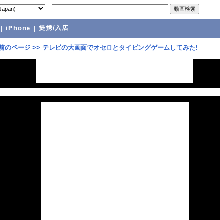
提携/入店
|
iPhone
|
前のページ
>>
テレビの大画面でオセロとタイピングゲームしてみた!