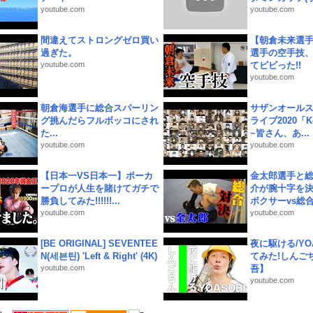
youtube.com
youtube.com
間違えてストロングゼロ買い
【朝倉未来選
過ぎた。
選手の空手技
youtube.com
てビビった!!
youtube.com
朝倉海選手に総合スパーリン
サザンオールス
グ挑んだらフルボッコにされ
ライブ2020「Kee
た...
~皆さん、あ...
youtube.com
youtube.com
【日本一VS日本一】ポーカ
金太郎選手と総
ープロが人生を賭けてガチで
介が腕十字を決
勝負してみた!!!!!!...
ボクサーvs総合.
youtube.com
youtube.com
[BE ORIGINAL] SEVENTEE
夜に駆ける/YOA
N(세븐틴) 'Left & Right' (4K)
てみた!しんご
youtube.com
吾】
youtube.com