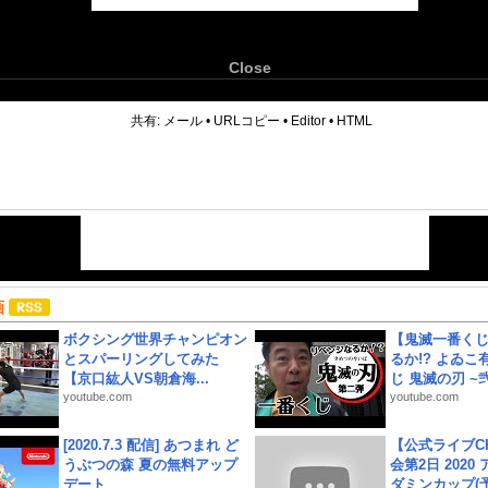
Close
6
共有:
メール
•
URLコピー
•
Editor
•
HTML
画
ボクシング世界チャンピオン
【鬼滅一番く
とスパーリングしてみた
るか!? よゐ
【京口紘人VS朝倉海...
じ 鬼滅の刃 ~弐.
youtube.com
youtube.com
[2020.7.3 配信] あつまれ ど
【公式ライブC
うぶつの森 夏の無料アップ
会第2日 2020
デート
ダミンカップ(予.