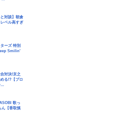
手と対談】朝倉
、レベル高すぎ
ターズ 特別
p Smilin’
合対決!京之
める!?【プロ
..
SOBI 歌っ
ちん【香取慎