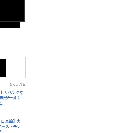
もっと見る
じ】リベンジな
こ有野が一番く
..
H1 全編】大
 アース・モン
..