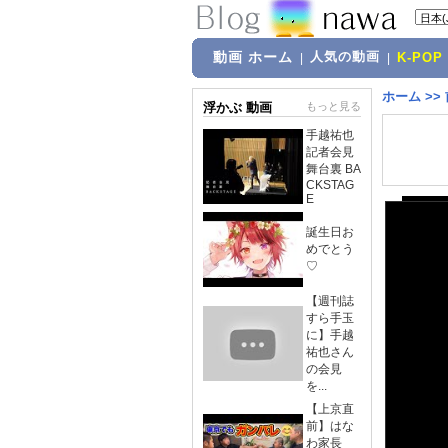
動画 ホーム
人気の動画
|
|
K-POP
ホーム
>>
浮かぶ 動画
もっと見る
手越祐也
記者会見
舞台裏 BA
CKSTAG
E
誕生日お
めでとう
♡
【週刊誌
すら手玉
に】手越
祐也さん
の会見
を...
【上京直
前】はな
わ家長