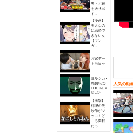
男・元輝
を送り出
す...
【漫画】
美人なの
に結婚で
きない女
【マン
ガ...
お家デー
ト当日ゥ
ヨルシカ -
思想犯(O
人気の動
FFICIAL V
IDEO)
【衝撃】
料理の失
敗作がツ
ッコミど
ころ満載
だっ...