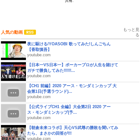
共有:
もっと見
人気の動画
る
夜に駆ける/YOASOBI 歌ってみた!しんごちん
【香取慎吾】
youtube.com
【日本一VS日本一】ポーカープロが人生を賭けて
ガチで勝負してみた!!!!!!...
youtube.com
【CH1 前編】2020 アース・モンダミンカップ 大
会第1日(予選ラウンド)...
youtube.com
【公式ライブCH1 全編】大会第2日 2020 アー
ス・モンダミンカップ(予...
youtube.com
【朝倉未来コラボ】天心VS武尊の勝敗を聞いてみ
たら、まさかの回答が!!!
youtube.com