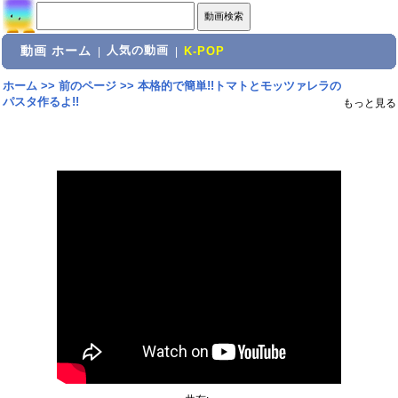
動画 ホーム
人気の動画
|
|
K-POP
ホーム
>>
前のページ
>>
本格的で簡単!!トマトとモッツァレラの
パスタ作るよ!!
もっと見る