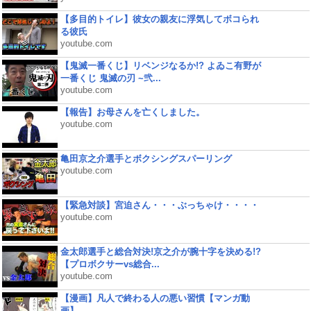
【多目的トイレ】彼女の親友に浮気してボコられ
る彼氏
youtube.com
【鬼滅一番くじ】リベンジなるか!? よゐこ有野が
一番くじ 鬼滅の刃 ~弐...
youtube.com
【報告】お母さんを亡くしました。
youtube.com
亀田京之介選手とボクシングスパーリング
youtube.com
【緊急対談】宮迫さん・・・ぶっちゃけ・・・・
youtube.com
金太郎選手と総合対決!京之介が腕十字を決める!?
【プロボクサーvs総合...
youtube.com
【漫画】凡人で終わる人の悪い習慣【マンガ動
画】