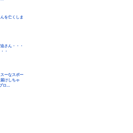
さんを亡くしま
宮迫さん・・・
・・・
イスーなスポー
お届けしちゃ
ロ...