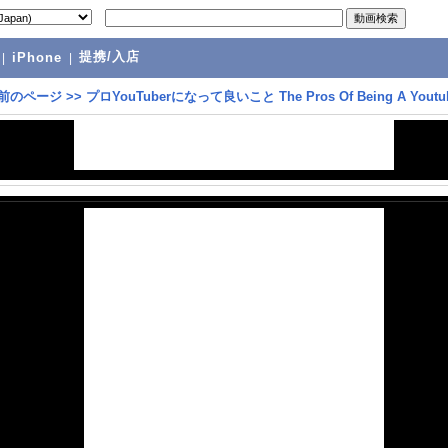
提携/入店
|
iPhone
|
前のページ
>>
プロYouTuberになって良いこと The Pros Of Being A Youtu