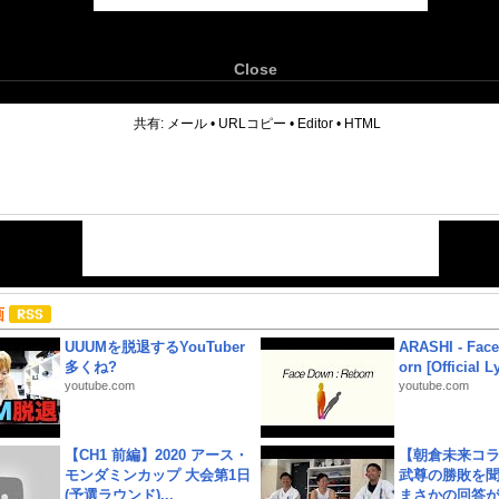
Close
6
共有:
メール
•
URLコピー
•
Editor
•
HTML
画
UUUMを脱退するYouTuber
ARASHI - Face
多くね?
orn [Official L
youtube.com
youtube.com
【CH1 前編】2020 アース・
【朝倉未来コラ
モンダミンカップ 大会第1日
武尊の勝敗を
(予選ラウンド)...
まさかの回答が!