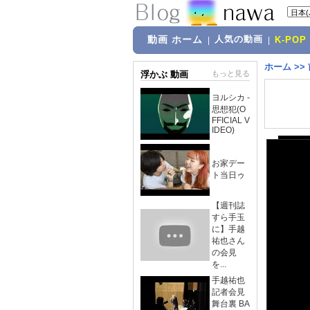
動画 ホーム
人気の動画
|
|
K-POP
ホーム
>>
浮かぶ 動画
もっと見る
ヨルシカ -
思想犯(O
FFICIAL V
IDEO)
お家デー
ト当日ゥ
【週刊誌
すら手玉
に】手越
祐也さん
の会見
を...
手越祐也
記者会見
舞台裏 BA