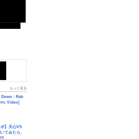
もっと見る
 Down : Reb
yric Video]
ボ】天心VS
聞いてみたら、
!!