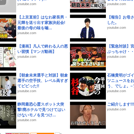
youtube.com
youtube.com
【上京直前】はなわ家長男・
【報告】お母
元輝を送り出す家族決起会!
した。
最後の母の味を噛...
youtube.com
youtube.com
【漫画】凡人で終わる人の悪
【緊急対談】
い習慣【マンガ動画】
ぶっちゃけ・
youtube.com
youtube.com
【朝倉未来選手と対談】朝倉
石橋貴明がゴ
選手の空手技、レベル高すぎ
ツニュースを
てビビった!!
う、でしょ。~プ
youtube.com
youtube.com
静岡最恐心霊スポット大突
ご紹介します!!!
撃!廃ホテルで見つけてはい
youtube.com
けないモノを見つけ...
youtube.com