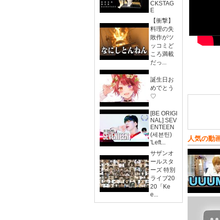
CKSTAG
E
【衝撃】
料理の失
敗作がツ
ッコミど
ころ満載
だっ...
誕生日お
めでとう
♡
[BE ORIGI
NAL] SEV
ENTEEN
(세븐틴)
人気の動
'Left...
サザンオ
ールスタ
ーズ 特別
ライブ20
20「Ke
e...