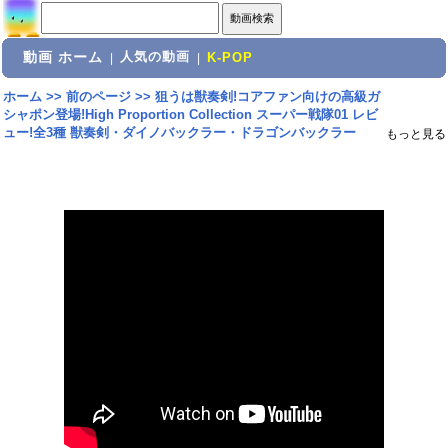
動画 ホーム
人気の動画
|
|
K-POP
ホーム
>>
前のページ
>>
狙うは獣奏剣!コアファン向けの高級ガ
シャポン登場!High Proportion Collection スーパー戦隊01 レビ
ュー!全3種 獣奏剣・ダイノバックラー・ドラゴンバックラー
もっと見る