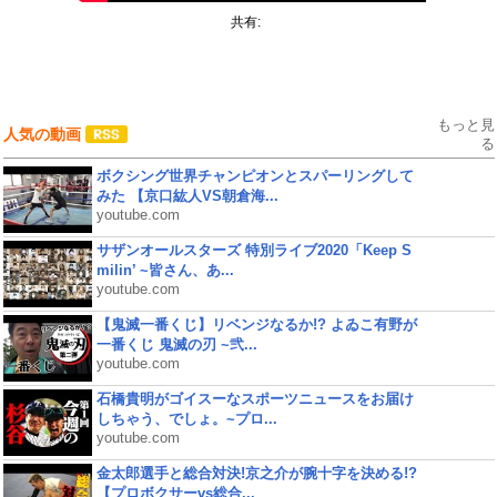
共有:
もっと見
人気の動画
る
ボクシング世界チャンピオンとスパーリングして
みた 【京口紘人VS朝倉海...
youtube.com
サザンオールスターズ 特別ライブ2020「Keep S
milin’ ~皆さん、あ...
youtube.com
【鬼滅一番くじ】リベンジなるか!? よゐこ有野が
一番くじ 鬼滅の刃 ~弐...
youtube.com
石橋貴明がゴイスーなスポーツニュースをお届け
しちゃう、でしょ。~プロ...
youtube.com
金太郎選手と総合対決!京之介が腕十字を決める!?
【プロボクサーvs総合...