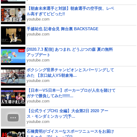
【朝倉未来選手と対談】朝倉選手の空手技、レベ
ル高すぎてビビった!!
youtube.com
手越祐也 記者会見 舞台裏 BACKSTAGE
youtube.com
[2020.7.3 配信] あつまれ どうぶつの森 夏の無料
アップデート
youtube.com
ボクシング世界チャンピオンとスパーリングして
みた 【京口紘人VS朝倉海...
youtube.com
【日本一VS日本一】ポーカープロが人生を賭けて
ガチで勝負してみた!!!!!!...
youtube.com
【公式ライブCH1 全編】大会第2日 2020 アー
ス・モンダミンカップ(予...
youtube.com
石橋貴明がゴイスーなスポーツニュースをお届け
しちゃう、でしょ。~プロ...