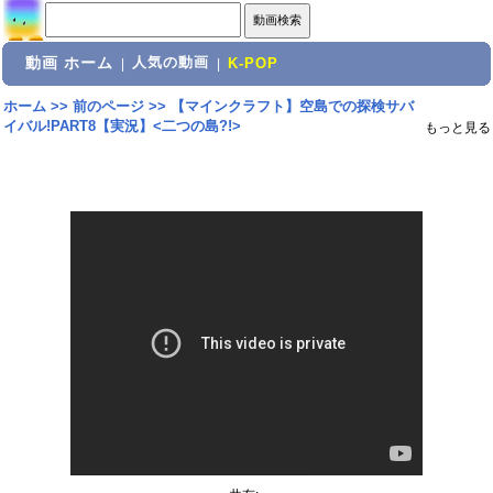
動画 ホーム
人気の動画
|
|
K-POP
ホーム
>>
前のページ
>>
【マインクラフト】空島での探検サバ
イバル!PART8【実況】<二つの島?!>
もっと見る