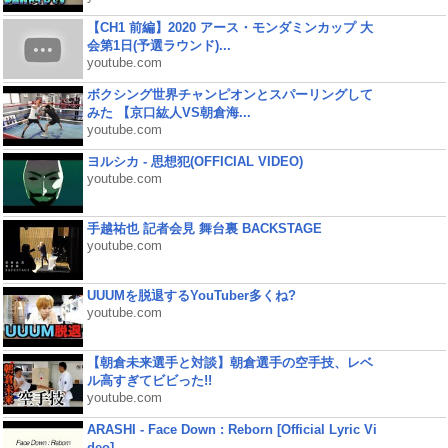
【CH1 前編】2020 アース・モンダミンカップ 大
会第1日(予選ラウンド)...
youtube.com
ボクシング世界チャンピオンとスパーリングして
みた 【京口紘人VS朝倉海...
youtube.com
ヨルシカ - 思想犯(OFFICIAL VIDEO)
youtube.com
手越祐也 記者会見 舞台裏 BACKSTAGE
youtube.com
UUUMを脱退するYouTuber多くね?
youtube.com
【朝倉未来選手と対談】朝倉選手の空手技、レベ
ル高すぎてビビった!!
youtube.com
ARASHI - Face Down : Reborn [Official Lyric Vi
deo]