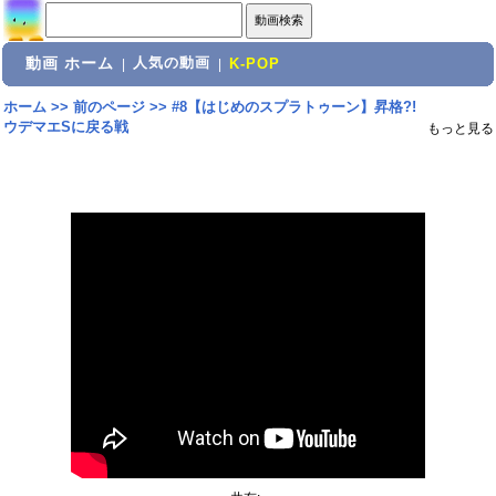
動画 ホーム
人気の動画
|
|
K-POP
ホーム
>>
前のページ
>>
#8【はじめのスプラトゥーン】昇格?!
ウデマエSに戻る戦
もっと見る