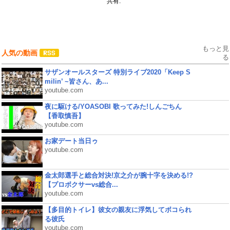
共有:
もっと見
人気の動画
る
サザンオールスターズ 特別ライブ2020「Keep S
milin’ ~皆さん、あ...
youtube.com
夜に駆ける/YOASOBI 歌ってみた!しんごちん
【香取慎吾】
youtube.com
お家デート当日ゥ
youtube.com
金太郎選手と総合対決!京之介が腕十字を決める!?
【プロボクサーvs総合...
youtube.com
【多目的トイレ】彼女の親友に浮気してボコられ
る彼氏
youtube.com