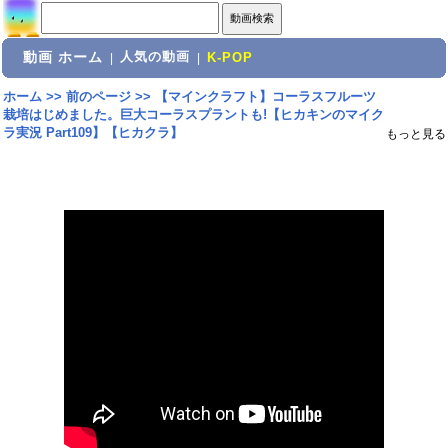
動画 ホーム
人気の動画
|
|
K-POP
ホーム
>>
前のページ
>>
【マインクラフト】コーラスフルーツ
栽培はじめました。巨大コーラスプラントも!【ヒカキンのマイク
ラ実況 Part109】【ヒカクラ】
もっと見る