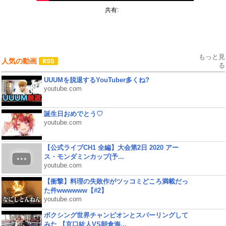
共有:
もっと見
人気の動画
る
UUUMを脱退するYouTuber多くね?
youtube.com
誕生日おめでとう♡
youtube.com
【公式ライブCH1 全編】大会第2日 2020 アー
ス・モンダミンカップ(予...
youtube.com
【衝撃】料理の失敗作がツッコミどころ満載だっ
た件wwwwww【#2】
youtube.com
ボクシング世界チャンピオンとスパーリングして
みた 【京口紘人VS朝倉海...