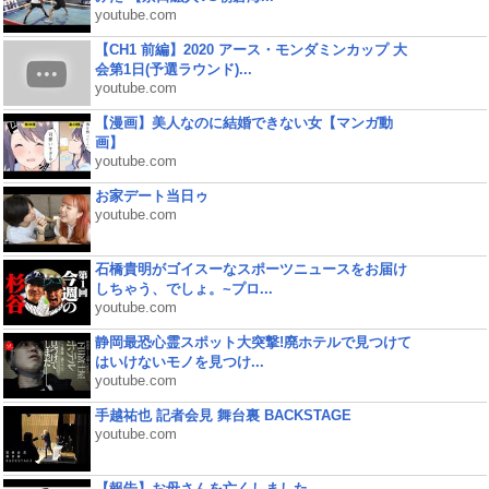
youtube.com
【CH1 前編】2020 アース・モンダミンカップ 大
会第1日(予選ラウンド)...
youtube.com
【漫画】美人なのに結婚できない女【マンガ動
画】
youtube.com
お家デート当日ゥ
youtube.com
石橋貴明がゴイスーなスポーツニュースをお届け
しちゃう、でしょ。~プロ...
youtube.com
静岡最恐心霊スポット大突撃!廃ホテルで見つけて
はいけないモノを見つけ...
youtube.com
手越祐也 記者会見 舞台裏 BACKSTAGE
youtube.com
【報告】お母さんを亡くしました。