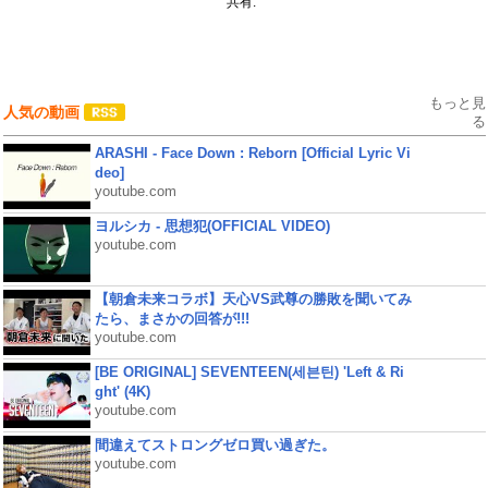
共有:
もっと見
人気の動画
る
ARASHI - Face Down : Reborn [Official Lyric Vi
deo]
youtube.com
ヨルシカ - 思想犯(OFFICIAL VIDEO)
youtube.com
【朝倉未来コラボ】天心VS武尊の勝敗を聞いてみ
たら、まさかの回答が!!!
youtube.com
[BE ORIGINAL] SEVENTEEN(세븐틴) 'Left & Ri
ght' (4K)
youtube.com
間違えてストロングゼロ買い過ぎた。
youtube.com