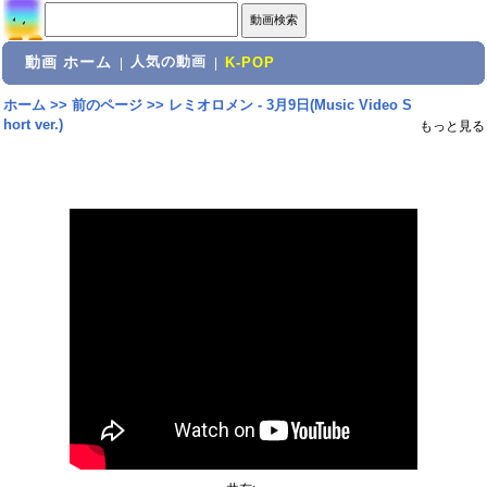
動画 ホーム
人気の動画
|
|
K-POP
ホーム
>>
前のページ
>>
レミオロメン - 3月9日(Music Video S
hort ver.)
もっと見る