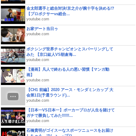
金太郎選手と総合対決!京之介が腕十字を決める!?
【プロボクサーvs総合...
youtube.com
お家デート当日ゥ
youtube.com
ボクシング世界チャンピオンとスパーリングして
みた 【京口紘人VS朝倉海...
youtube.com
【漫画】凡人で終わる人の悪い習慣【マンガ動
画】
youtube.com
【CH1 前編】2020 アース・モンダミンカップ 大
会第1日(予選ラウンド)...
youtube.com
【日本一VS日本一】ポーカープロが人生を賭けて
ガチで勝負してみた!!!!!!...
youtube.com
石橋貴明がゴイスーなスポーツニュースをお届け
しちゃう、でしょ。~プロ...