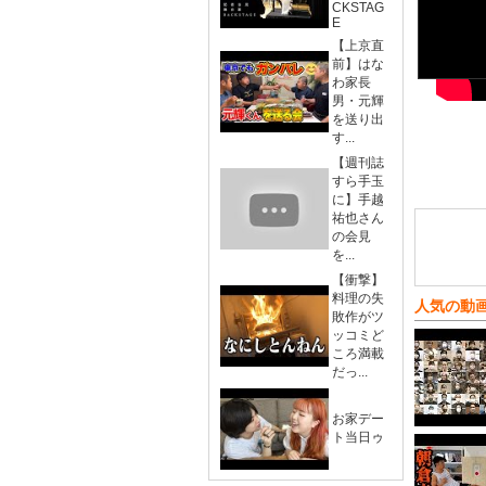
CKSTAG
E
【上京直
前】はな
わ家長
男・元輝
を送り出
す...
【週刊誌
すら手玉
に】手越
祐也さん
の会見
を...
【衝撃】
料理の失
人気の動
敗作がツ
ッコミど
ころ満載
だっ...
お家デー
ト当日ゥ