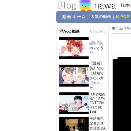
動画 ホーム
人気の動画
|
|
K-POP
ホーム
>>
浮かぶ 動画
もっと見る
誕生日お
めでとう
♡
【漫画】
美人なの
に結婚で
きない女
【マン
ガ...
[BE ORIGI
NAL] SEV
ENTEEN
(세븐틴)
'Left...
手越祐也
記者会見
舞台裏 BA