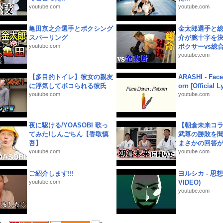
youtube.com
youtube.com
亀田京之介選手とボクシング
金太郎選手と総
スパーリング
介が腕十字を決
youtube.com
ボクサーvs総合.
youtube.com
【多目的トイレ】彼女の親友
ARASHI - Face
に浮気してボコられる彼氏
orn [Official L
youtube.com
youtube.com
夜に駆ける/YOASOBI 歌っ
【朝倉未来コラ
てみた!しんごちん【香取慎
武尊の勝敗を
吾】
まさかの回答が!
youtube.com
youtube.com
ご紹介します!!!
ヨルシカ - 思想犯
youtube.com
VIDEO)
youtube.com