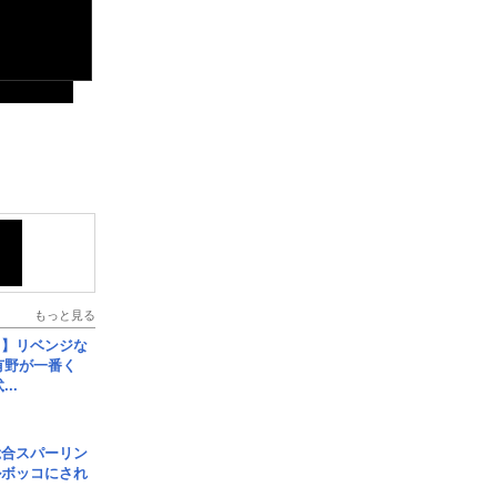
もっと見る
じ】リベンジな
こ有野が一番く
..
総合スパーリン
ルボッコにされ