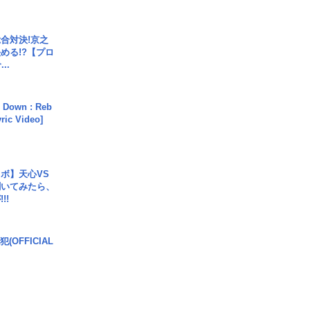
合対決!京之
める!?【プロ
..
 Down : Reb
yric Video]
ボ】天心VS
聞いてみたら、
!!
(OFFICIAL