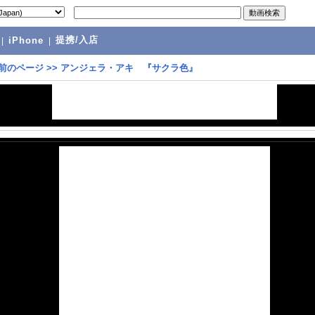
提携/入店
|
iPhone
|
前のページ
>>
アンジェラ・アキ 『サクラ色』