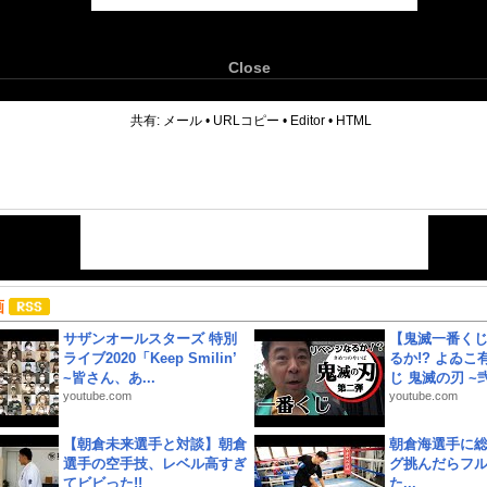
Close
6
共有:
メール
•
URLコピー
•
Editor
•
HTML
画
サザンオールスターズ 特別
【鬼滅一番く
ライブ2020「Keep Smilin’
るか!? よゐ
~皆さん、あ...
じ 鬼滅の刃 ~弐.
youtube.com
youtube.com
【朝倉未来選手と対談】朝倉
朝倉海選手に
選手の空手技、レベル高すぎ
グ挑んだらフ
てビビった!!
た...