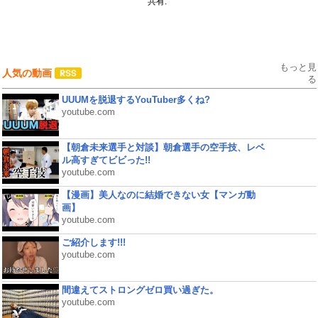
共有:
もっと見
人気の動画
る
UUUMを脱退するYouTuber多くね?
youtube.com
【朝倉未来選手と対談】朝倉選手の空手技、レベ
ル高すぎてビビった!!
youtube.com
【漫画】美人なのに結婚できない女【マンガ動
画】
youtube.com
ご紹介します!!!
youtube.com
間違えてストロングゼロ買い過ぎた。
youtube.com