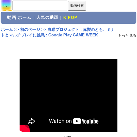
動画 ホーム
人気の動画
|
|
K-POP
ホーム
>>
前のページ
>>
白猫プロジェクト : 赤髪のとも、ミナ
トとマルチプレイに挑戦 : Google Play GAME WEEK
もっと見る