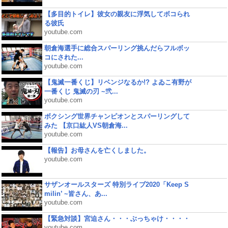
【多目的トイレ】彼女の親友に浮気してボコられ
る彼氏
youtube.com
朝倉海選手に総合スパーリング挑んだらフルボッ
コにされた...
youtube.com
【鬼滅一番くじ】リベンジなるか!? よゐこ有野が
一番くじ 鬼滅の刃 ~弐...
youtube.com
ボクシング世界チャンピオンとスパーリングして
みた 【京口紘人VS朝倉海...
youtube.com
【報告】お母さんを亡くしました。
youtube.com
サザンオールスターズ 特別ライブ2020「Keep S
milin’ ~皆さん、あ...
youtube.com
【緊急対談】宮迫さん・・・ぶっちゃけ・・・・
youtube.com