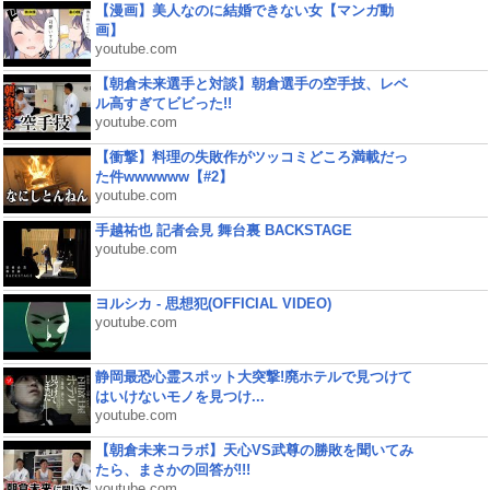
【漫画】美人なのに結婚できない女【マンガ動
画】
youtube.com
【朝倉未来選手と対談】朝倉選手の空手技、レベ
ル高すぎてビビった!!
youtube.com
【衝撃】料理の失敗作がツッコミどころ満載だっ
た件wwwwww【#2】
youtube.com
手越祐也 記者会見 舞台裏 BACKSTAGE
youtube.com
ヨルシカ - 思想犯(OFFICIAL VIDEO)
youtube.com
静岡最恐心霊スポット大突撃!廃ホテルで見つけて
はいけないモノを見つけ...
youtube.com
【朝倉未来コラボ】天心VS武尊の勝敗を聞いてみ
たら、まさかの回答が!!!
youtube.com