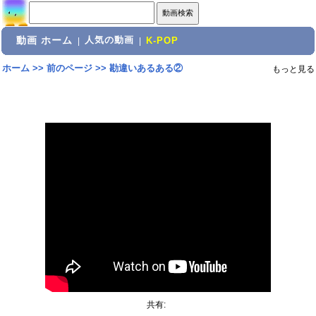
動画 ホーム
人気の動画
|
|
K-POP
ホーム
>>
前のページ
>>
勘違いあるある②
もっと見る
共有: