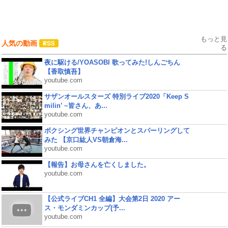
もっと見
人気の動画
る
夜に駆ける/YOASOBI 歌ってみた!しんごちん
【香取慎吾】
youtube.com
サザンオールスターズ 特別ライブ2020「Keep S
milin’ ~皆さん、あ...
youtube.com
ボクシング世界チャンピオンとスパーリングして
みた 【京口紘人VS朝倉海...
youtube.com
【報告】お母さんを亡くしました。
youtube.com
【公式ライブCH1 全編】大会第2日 2020 アー
ス・モンダミンカップ(予...
youtube.com