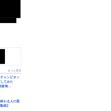
もっと見る
界チャンピオン
グしてみた
倉海...
で終わる人の悪
ガ動画】