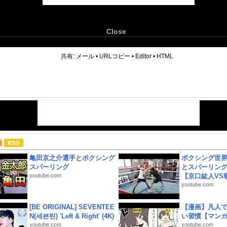
Close
6
共有:
メール
•
URLコピー
•
Editor
•
HTML
画
亀田京之介選手とボクシング
ボクシング世
スパーリング
とスパーリン
youtube.com
【京口紘人VS朝
youtube.com
[BE ORIGINAL] SEVENTEE
【漫画】凡人
N(세븐틴) 'Left & Right' (4K)
い習慣【マン
youtube.com
youtube.com