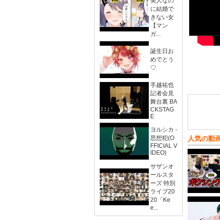
美人なの
に結婚で
きない女
【マン
ガ...
誕生日お
めでとう
♡
手越祐也
記者会見
舞台裏 BA
CKSTAG
E
ヨルシカ -
思想犯(O
人気の動
FFICIAL V
IDEO)
サザンオ
ールスタ
ーズ 特別
ライブ20
20「Ke
e...