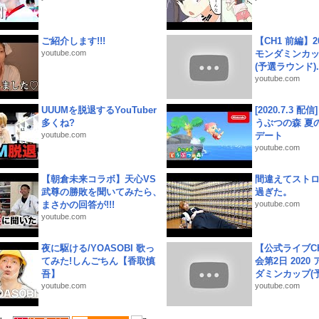
ご紹介します!!!
【CH1 前編】2
youtube.com
モンダミンカッ
(予選ラウンド)..
youtube.com
UUUMを脱退するYouTuber
[2020.7.3 配
多くね?
うぶつの森 夏
youtube.com
デート
youtube.com
【朝倉未来コラボ】天心VS
間違えてスト
武尊の勝敗を聞いてみたら、
過ぎた。
まさかの回答が!!!
youtube.com
youtube.com
夜に駆ける/YOASOBI 歌っ
【公式ライブC
てみた!しんごちん【香取慎
会第2日 2020
吾】
ダミンカップ(予.
youtube.com
youtube.com