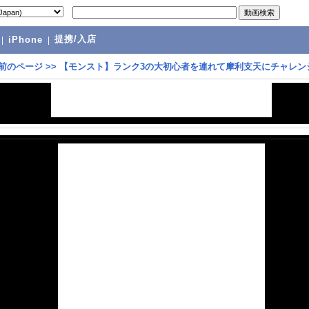
提携/入店
|
iPhone
|
前のページ
>>
【モンスト】ランク3の大初心者を連れて摩利支天にチャレン