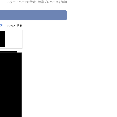
スタートページに設定
|
検索プロバイダを追加
ジ!
もっと見る