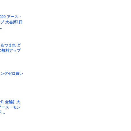
020 アース・
プ 大会第1日
.
信] あつまれ ど
の無料アップ
ロングゼロ買い
H1 全編】大
 アース・モン
..