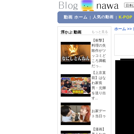
動画 ホーム
人気の動画
|
|
K-POP
ホーム
>>
浮かぶ 動画
もっと見る
【衝撃】
料理の失
敗作がツ
ッコミど
ころ満載
だっ...
【上京直
前】はな
わ家長
男・元輝
を送り出
す...
お家デー
ト当日ゥ
【漫画】