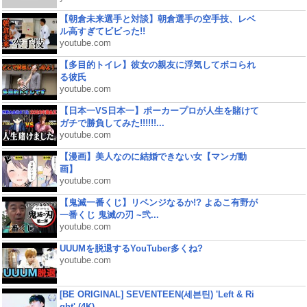
【朝倉未来選手と対談】朝倉選手の空手技、レベ
ル高すぎてビビった!!
youtube.com
【多目的トイレ】彼女の親友に浮気してボコられ
る彼氏
youtube.com
【日本一VS日本一】ポーカープロが人生を賭けて
ガチで勝負してみた!!!!!!...
youtube.com
【漫画】美人なのに結婚できない女【マンガ動
画】
youtube.com
【鬼滅一番くじ】リベンジなるか!? よゐこ有野が
一番くじ 鬼滅の刃 ~弐...
youtube.com
UUUMを脱退するYouTuber多くね?
youtube.com
[BE ORIGINAL] SEVENTEEN(세븐틴) 'Left & Ri
ght' (4K)