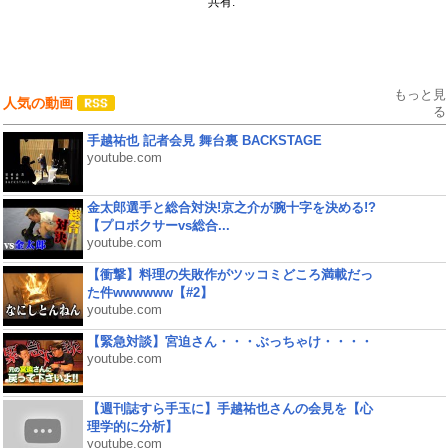
共有:
もっと見
人気の動画
る
手越祐也 記者会見 舞台裏 BACKSTAGE
youtube.com
金太郎選手と総合対決!京之介が腕十字を決める!?
【プロボクサーvs総合...
youtube.com
【衝撃】料理の失敗作がツッコミどころ満載だっ
た件wwwwww【#2】
youtube.com
【緊急対談】宮迫さん・・・ぶっちゃけ・・・・
youtube.com
【週刊誌すら手玉に】手越祐也さんの会見を【心
理学的に分析】
youtube.com