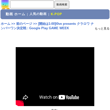
動画 ホーム
人気の動画
|
|
K-POP
ホーム
>>
前のページ
>>
[開始は1:00]l0ve presents クラロワ ナ
ンバーワン決定戦 : Google Play GAME WEEK
もっと見る