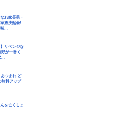
はなわ家長男・
家族決起会!
...
じ】リベンジな
こ有野が一番く
..
信] あつまれ ど
の無料アップ
さんを亡くしま