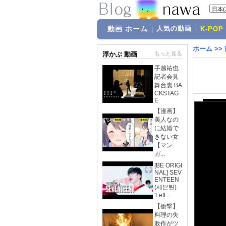
動画 ホーム
人気の動画
|
|
K-POP
ホーム
>>
浮かぶ 動画
もっと見る
手越祐也
記者会見
舞台裏 BA
CKSTAG
E
【漫画】
美人なの
に結婚で
きない女
【マン
ガ...
[BE ORIGI
NAL] SEV
ENTEEN
(세븐틴)
'Left...
【衝撃】
料理の失
敗作がツ