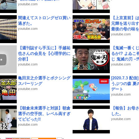
youtube.com
間違えてストロングゼロ買い
【上京直前】
過ぎた。
元輝を送り出す
youtube.com
最後の母の味を噛
youtube.com
【週刊誌すら手玉に】手越祐
【鬼滅一番く
也さんの会見を【心理学的に
るか!? よゐ
分析】
じ 鬼滅の刃 ~弐.
youtube.com
youtube.com
亀田京之介選手とボクシング
[2020.7.3 配
スパーリング
うぶつの森 夏
youtube.com
デート
youtube.com
【朝倉未来選手と対談】朝倉
【報告】お母
選手の空手技、レベル高すぎ
した。
てビビった!!
youtube.com
youtube.com