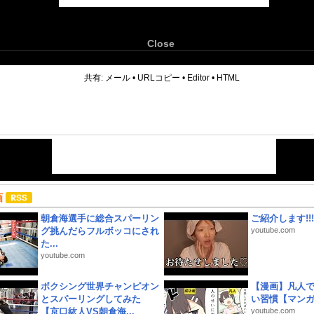
Close
6
共有:
メール
•
URLコピー
•
Editor
•
HTML
画
朝倉海選手に総合スパーリン
ご紹介します!!!
グ挑んだらフルボッコにされ
youtube.com
た...
youtube.com
ボクシング世界チャンピオン
【漫画】凡人
とスパーリングしてみた
い習慣【マン
【京口紘人VS朝倉海...
youtube.com