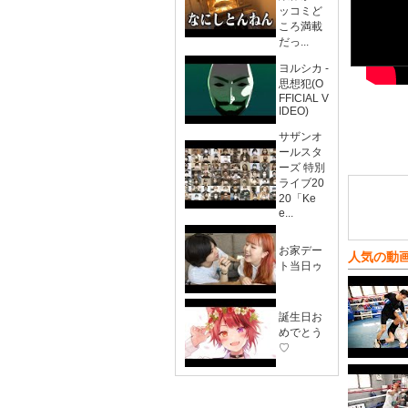
ッコミど
ころ満載
だっ...
ヨルシカ -
思想犯(O
FFICIAL V
IDEO)
サザンオ
ールスタ
ーズ 特別
ライブ20
20「Ke
e...
お家デー
人気の動
ト当日ゥ
誕生日お
めでとう
♡