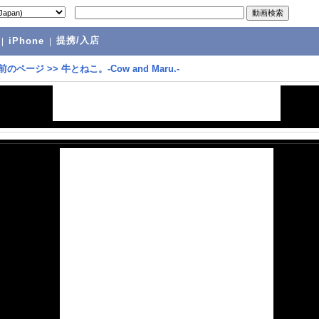
提携/入店
|
iPhone
|
前のページ
>>
牛とねこ。-Cow and Maru.-