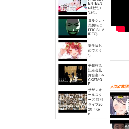
ENTEEN
(세븐틴)
'Left...
ヨルシカ -
思想犯(O
FFICIAL V
IDEO)
誕生日お
めでとう
♡
手越祐也
記者会見
舞台裏 BA
CKSTAG
E
人気の動
サザンオ
ールスタ
ーズ 特別
ライブ20
20「Ke
e...