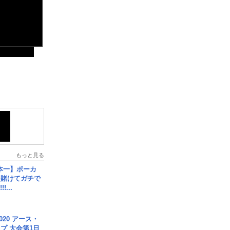
もっと見る
本一】ポーカ
を賭けてガチで
!...
020 アース・
プ 大会第1日