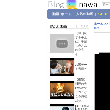
動画 ホーム
人気の動画
|
|
K-POP
ホーム
>>
浮かぶ 動画
もっと見る
fart.
【週刊誌
すら手玉
に】手越
祐也さん
の会見
を...
お家デー
ト当日ゥ
【衝撃】
料理の失
敗作がツ
ッコミど
ころ満載
だっ...
[BE ORIGI
NAL] SEV