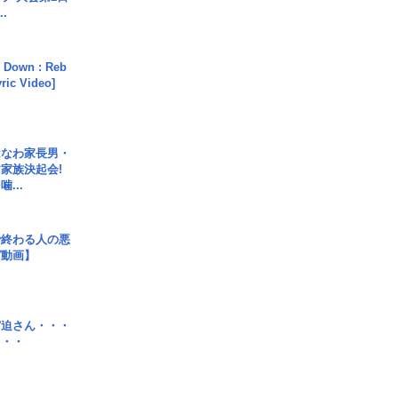
.
 Down : Reb
yric Video]
はなわ家長男・
家族決起会!
...
で終わる人の悪
ガ動画】
宮迫さん・・・
・・・