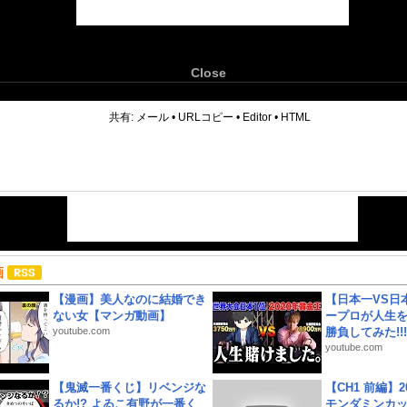
Close
6
共有:
メール
•
URLコピー
•
Editor
•
HTML
画
【漫画】美人なのに結婚でき
【日本一VS日
ない女【マンガ動画】
ープロが人生
youtube.com
勝負してみた!!!!!
youtube.com
【鬼滅一番くじ】リベンジな
【CH1 前編】2
るか!? よゐこ有野が一番く
モンダミンカッ