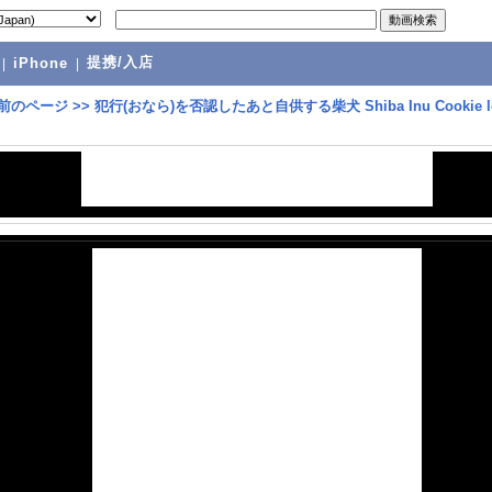
提携/入店
|
iPhone
|
前のページ
>>
犯行(おなら)を否認したあと自供する柴犬 Shiba Inu Cookie le