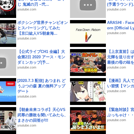
じ 鬼滅の刃 ~弐...
(予選ラウンド)..
youtube.com
youtube.com
ボクシング世界チャンピオン
ARASHI - Face
とスパーリングしてみた
orn [Official L
【京口紘人VS朝倉海...
youtube.com
youtube.com
【公式ライブCH1 全編】大
【上京直前】
会第2日 2020 アース・モン
元輝を送り出す
ダミンカップ(予...
最後の母の味を噛
youtube.com
youtube.com
[2020.7.3 配信] あつまれ ど
【漫画】凡人
うぶつの森 夏の無料アップ
い習慣【マン
デート
youtube.com
youtube.com
【朝倉未来コラボ】天心VS
【緊急対談】
武尊の勝敗を聞いてみたら、
ぶっちゃけ・
まさかの回答が!!!
youtube.com
youtube.com