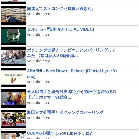
間違えてストロングゼロ買い過ぎた。
youtube.com
ヨルシカ - 思想犯(OFFICIAL VIDEO)
youtube.com
ボクシング世界チャンピオンとスパーリングして
みた 【京口紘人VS朝倉海...
youtube.com
ARASHI - Face Down : Reborn [Official Lyric Vi
deo]
youtube.com
金太郎選手と総合対決!京之介が腕十字を決める!?
【プロボクサーvs総合...
youtube.com
亀田京之介選手とボクシングスパーリング
youtube.com
UUUMを脱退するYouTuber多くね?
youtube.com