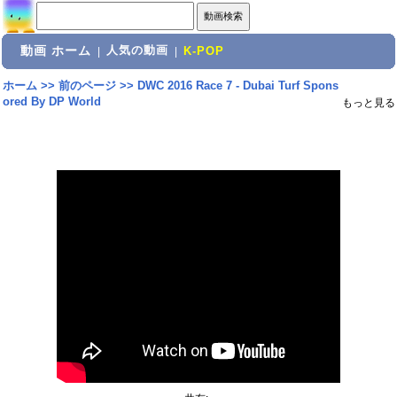
動画 ホーム
人気の動画
|
|
K-POP
ホーム
>>
前のページ
>>
DWC 2016 Race 7 - Dubai Turf Spons
ored By DP World
もっと見る