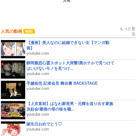
共有:
もっと見
人気の動画
る
【漫画】美人なのに結婚できない女【マンガ動
画】
youtube.com
静岡最恐心霊スポット大突撃!廃ホテルで見つけて
はいけないモノを見つけ...
youtube.com
手越祐也 記者会見 舞台裏 BACKSTAGE
youtube.com
【上京直前】はなわ家長男・元輝を送り出す家族
決起会!最後の母の味を噛...
youtube.com
誕生日おめでとう♡
youtube.com