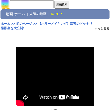
動画 ホーム
人気の動画
|
|
K-POP
ホーム
>>
前のページ
>>
【ホラーメイキング】深夜のドッキリ
撮影裏を大公開!
もっと見る