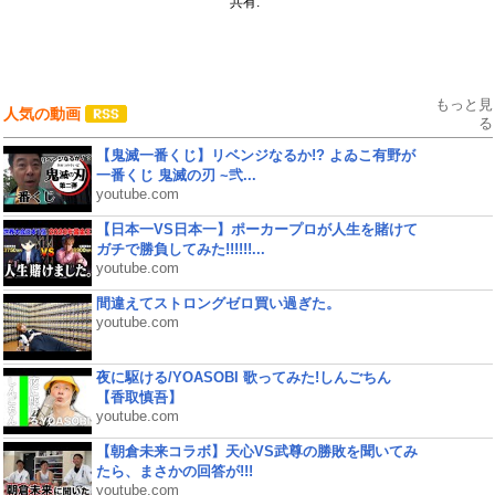
共有:
もっと見
人気の動画
る
【鬼滅一番くじ】リベンジなるか!? よゐこ有野が
一番くじ 鬼滅の刃 ~弐...
youtube.com
【日本一VS日本一】ポーカープロが人生を賭けて
ガチで勝負してみた!!!!!!...
youtube.com
間違えてストロングゼロ買い過ぎた。
youtube.com
夜に駆ける/YOASOBI 歌ってみた!しんごちん
【香取慎吾】
youtube.com
【朝倉未来コラボ】天心VS武尊の勝敗を聞いてみ
たら、まさかの回答が!!!
youtube.com