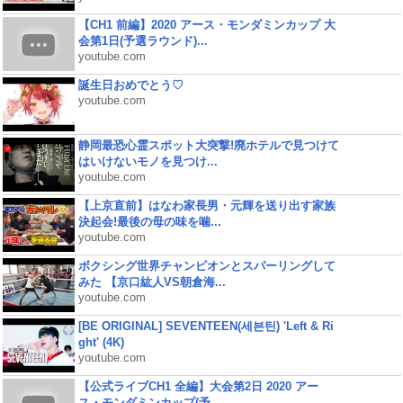
【CH1 前編】2020 アース・モンダミンカップ 大
会第1日(予選ラウンド)...
youtube.com
誕生日おめでとう♡
youtube.com
静岡最恐心霊スポット大突撃!廃ホテルで見つけて
はいけないモノを見つけ...
youtube.com
【上京直前】はなわ家長男・元輝を送り出す家族
決起会!最後の母の味を噛...
youtube.com
ボクシング世界チャンピオンとスパーリングして
みた 【京口紘人VS朝倉海...
youtube.com
[BE ORIGINAL] SEVENTEEN(세븐틴) 'Left & Ri
ght' (4K)
youtube.com
【公式ライブCH1 全編】大会第2日 2020 アー
ス・モンダミンカップ(予...