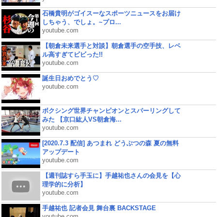
石橋貴明がゴイスーなスポーツニュースをお届け
しちゃう、でしょ。~プロ...
youtube.com
【朝倉未来選手と対談】朝倉選手の空手技、レベ
ル高すぎてビビった!!
youtube.com
誕生日おめでとう♡
youtube.com
ボクシング世界チャンピオンとスパーリングして
みた 【京口紘人VS朝倉海...
youtube.com
[2020.7.3 配信] あつまれ どうぶつの森 夏の無料
アップデート
youtube.com
【週刊誌すら手玉に】手越祐也さんの会見を【心
理学的に分析】
youtube.com
手越祐也 記者会見 舞台裏 BACKSTAGE
youtube.com