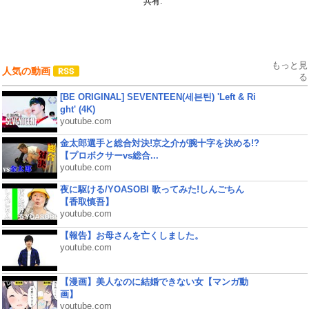
共有:
もっと見
人気の動画
る
[BE ORIGINAL] SEVENTEEN(세븐틴) 'Left & Ri
ght' (4K)
youtube.com
金太郎選手と総合対決!京之介が腕十字を決める!?
【プロボクサーvs総合...
youtube.com
夜に駆ける/YOASOBI 歌ってみた!しんごちん
【香取慎吾】
youtube.com
【報告】お母さんを亡くしました。
youtube.com
【漫画】美人なのに結婚できない女【マンガ動
画】
youtube.com