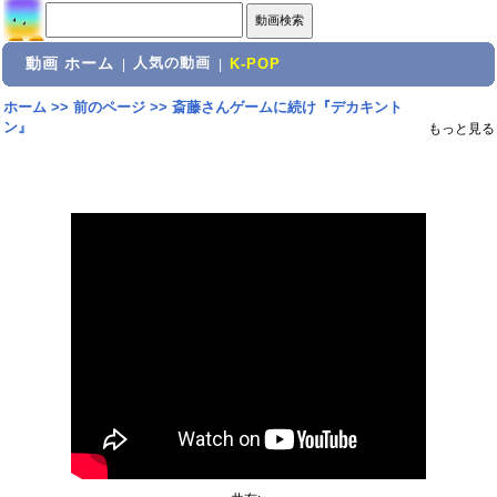
動画 ホーム
人気の動画
|
|
K-POP
ホーム
>>
前のページ
>>
斎藤さんゲームに続け『デカキント
ン』
もっと見る