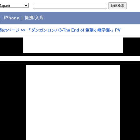
提携/入店
|
iPhone
|
前のページ
>>
「ダンガンロンパ3-The End of 希望ヶ峰学園-」PV