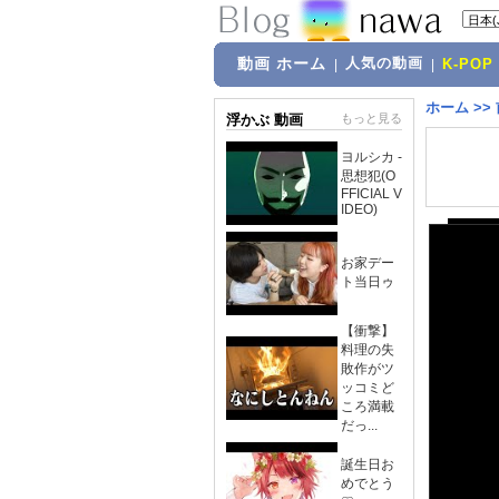
動画 ホーム
人気の動画
|
|
K-POP
ホーム
>>
浮かぶ 動画
もっと見る
ヨルシカ -
思想犯(O
FFICIAL V
IDEO)
お家デー
ト当日ゥ
【衝撃】
料理の失
敗作がツ
ッコミど
ころ満載
だっ...
誕生日お
めでとう