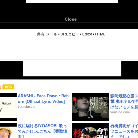
Close
6
共有:
メール
•
URLコピー
•
Editor
•
HTML
画
ARASHI - Face Down : Reb
静岡最恐心霊
orn [Official Lyric Video]
撃!廃ホテルで
youtube.com
けないモノを見つ
youtube.com
夜に駆ける/YOASOBI 歌っ
石橋貴明がゴ
てみた!しんごちん【香取慎
ツニュースを
吾】
う、でしょ。~プ