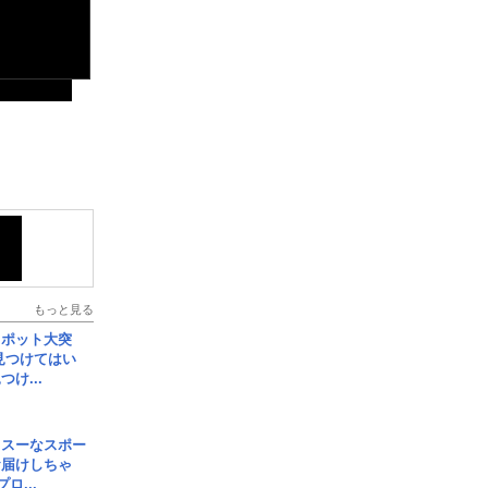
もっと見る
スポット大突
見つけてはい
け...
イスーなスポー
お届けしちゃ
ロ...