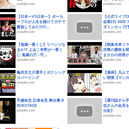
youtube.com
youtube.com
【日本一VS日本一】ポーカ
【公式ライブC
ープロが人生を賭けてガチで
会第2日 2020
勝負してみた!!!!!!...
ダミンカップ(予.
youtube.com
youtube.com
【鬼滅一番くじ】リベンジな
【朝倉未来コラ
るか!? よゐこ有野が一番く
武尊の勝敗を
じ 鬼滅の刃 ~弐...
まさかの回答が!
youtube.com
youtube.com
亀田京之介選手とボクシング
【漫画】凡人
スパーリング
い習慣【マン
youtube.com
youtube.com
手越祐也 記者会見 舞台裏 B
【週刊誌すら
ACKSTAGE
也さんの会見
youtube.com
分析】
youtube.com