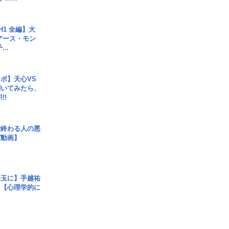
H1 全編】大
 アース・モン
..
ボ】天心VS
聞いてみたら、
!!
で終わる人の悪
ガ動画】
手玉に】手越祐
を【心理学的に