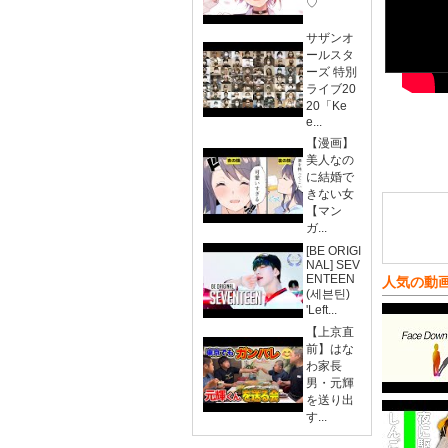
♡
サザンオ
ールスタ
ーズ 特別
ライブ20
20「Ke
e...
【漫画】
美人なの
に結婚で
きない女
【マン
ガ...
[BE ORIGI
NAL] SEV
ENTEEN
人気の動
(세븐틴)
'Left...
【上京直
前】はな
わ家長
男・元輝
を送り出
す...