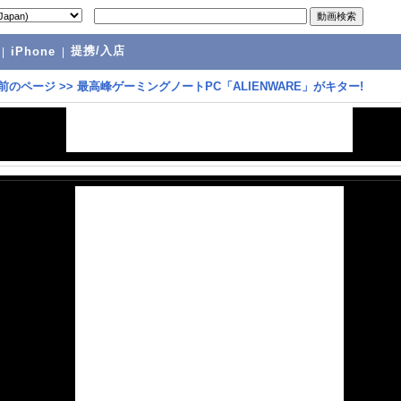
提携/入店
|
iPhone
|
前のページ
>>
最高峰ゲーミングノートPC「ALIENWARE」がキター!