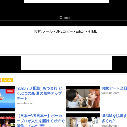
Close
6
共有:
メール
•
URLコピー
•
Editor
•
HTML
画
[2020.7.3 配信] あつまれ ど
お家デート当
うぶつの森 夏の無料アップ
youtube.com
デート
youtube.com
【日本一VS日本一】ポーカ
UUUMを脱退する
ープロが人生を賭けてガチで
多くね?
勝負してみた!!!!!!...
youtube.com