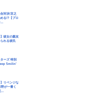
合対決!京之
める!?【プロ
..
レ】彼女の親友
コられる彼氏
ターズ 特別
p Smilin’
じ】リベンジな
こ有野が一番く
..