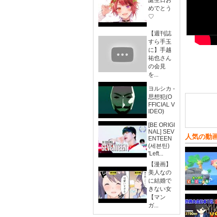
誕生日お
めでとう
♡
【週刊誌
すら手玉
に】手越
祐也さん
の会見
を...
ヨルシカ -
思想犯(O
FFICIAL V
IDEO)
[BE ORIGI
NAL] SEV
人気の動
ENTEEN
(세븐틴)
'Left...
【漫画】
美人なの
に結婚で
きない女
【マン
ガ...