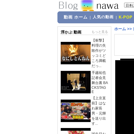
動画 ホーム
人気の動画
|
|
K-POP
ホーム
>>
浮かぶ 動画
もっと見る
【衝撃】
料理の失
敗作がツ
ッコミど
ころ満載
だっ...
手越祐也
記者会見
舞台裏 BA
CKSTAG
E
【上京直
前】はな
わ家長
男・元輝
を送り出
す...