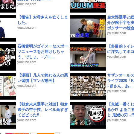
youtube.com
【報告】お母さんを亡くしま
金太郎選手と総
した。
介が腕十字を決
youtube.com
ボクサーvs総合.
youtube.com
石橋貴明がゴイスーなスポー
【多目的トイ
ツニュースをお届けしちゃ
に浮気してボ
う、でしょ。~プロ...
youtube.com
youtube.com
【漫画】凡人で終わる人の悪
サザンオールス
い習慣【マンガ動画】
ライブ2020「Kee
youtube.com
~皆さん、あ...
youtube.com
【朝倉未来選手と対談】朝倉
【鬼滅一番く
選手の空手技、レベル高すぎ
るか!? よゐ
てビビった!!
じ 鬼滅の刃 ~弐.
youtube.com
youtube.com