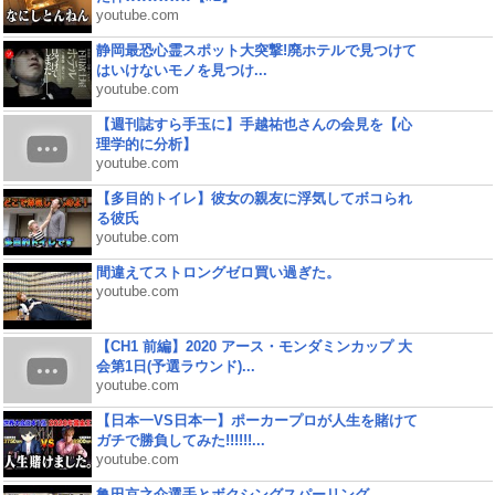
youtube.com
静岡最恐心霊スポット大突撃!廃ホテルで見つけて
はいけないモノを見つけ...
youtube.com
【週刊誌すら手玉に】手越祐也さんの会見を【心
理学的に分析】
youtube.com
【多目的トイレ】彼女の親友に浮気してボコられ
る彼氏
youtube.com
間違えてストロングゼロ買い過ぎた。
youtube.com
【CH1 前編】2020 アース・モンダミンカップ 大
会第1日(予選ラウンド)...
youtube.com
【日本一VS日本一】ポーカープロが人生を賭けて
ガチで勝負してみた!!!!!!...
youtube.com
亀田京之介選手とボクシングスパーリング