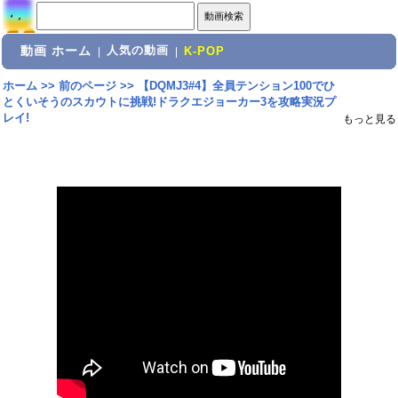
動画 ホーム
人気の動画
|
|
K-POP
ホーム
>>
前のページ
>>
【DQMJ3#4】全員テンション100でひ
とくいそうのスカウトに挑戦!ドラクエジョーカー3を攻略実況プ
レイ!
もっと見る