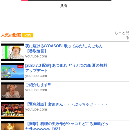
共有:
もっと見
人気の動画
る
夜に駆ける/YOASOBI 歌ってみた!しんごちん
【香取慎吾】
youtube.com
[2020.7.3 配信] あつまれ どうぶつの森 夏の無料
アップデート
youtube.com
ご紹介します!!!
youtube.com
【緊急対談】宮迫さん・・・ぶっちゃけ・・・・
youtube.com
【衝撃】料理の失敗作がツッコミどころ満載だっ
た件wwwwww【#2】