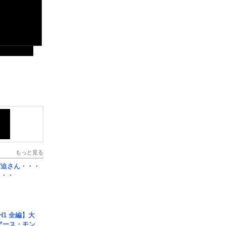
もっと見る
宮迫さん・・・
・・・
H1 全編】大
 アース・モン