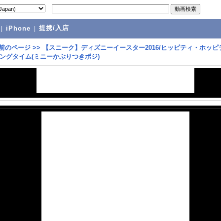
提携/入店
|
iPhone
|
前のページ
>>
【スニーク】ディズニーイースター2016/ヒッピティ・ホッピ
ングタイム(ミニーかぶりつきポジ)