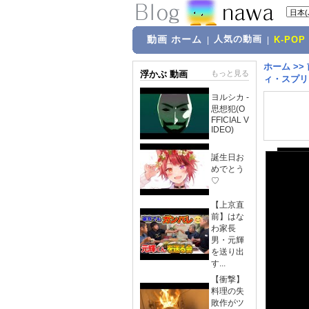
動画 ホーム
人気の動画
|
|
K-POP
ホーム
>>
浮かぶ 動画
もっと見る
ィ・スプリ
ヨルシカ -
思想犯(O
FFICIAL V
IDEO)
誕生日お
めでとう
♡
【上京直
前】はな
わ家長
男・元輝
を送り出
す...
【衝撃】
料理の失
敗作がツ