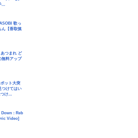
..
SOBI 歌っ
ちん【香取慎
信] あつまれ ど
の無料アップ
スポット大突
見つけてはい
け...
 Down : Reb
yric Video]