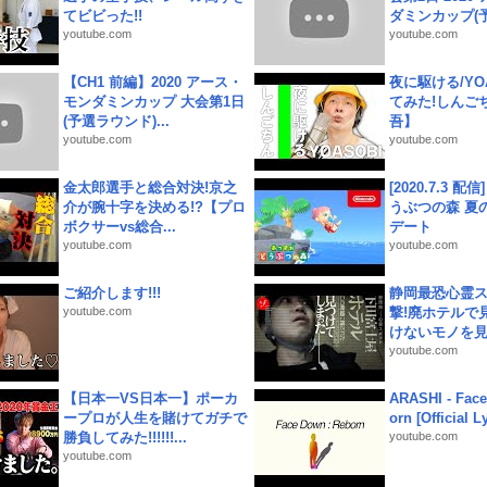
てビビった!!
ダミンカップ(予.
youtube.com
youtube.com
【CH1 前編】2020 アース・
夜に駆ける/YOA
モンダミンカップ 大会第1日
てみた!しんご
(予選ラウンド)...
吾】
youtube.com
youtube.com
金太郎選手と総合対決!京之
[2020.7.3 配
介が腕十字を決める!?【プロ
うぶつの森 夏
ボクサーvs総合...
デート
youtube.com
youtube.com
ご紹介します!!!
静岡最恐心霊
youtube.com
撃!廃ホテルで
けないモノを見つ
youtube.com
【日本一VS日本一】ポーカ
ARASHI - Face
ープロが人生を賭けてガチで
orn [Official L
勝負してみた!!!!!!...
youtube.com
youtube.com