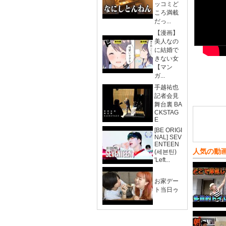
ッコミど
ころ満載
だっ...
【漫画】
美人なの
に結婚で
きない女
【マン
ガ...
手越祐也
記者会見
舞台裏 BA
CKSTAG
E
[BE ORIGI
NAL] SEV
ENTEEN
人気の動
(세븐틴)
'Left...
お家デー
ト当日ゥ