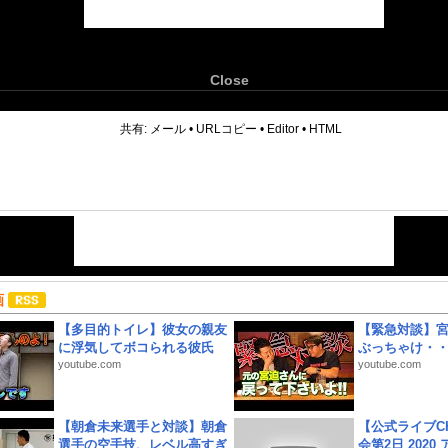
Close
6
共有:
メール
•
URLコピー
•
Editor
•
HTML
画
【多目的トイレ】彼女の親友
【緊急対談】
に浮気してボコられる彼氏
ぶっちゃけ・
youtube.com
youtube.com
【朝倉未来選手と対談】朝倉
【公式ライブC
選手の空手技、レベル高すぎ
会第2日 2020