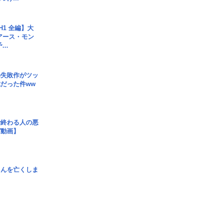
H1 全編】大
 アース・モン
..
の失敗作がツッ
だった件ww
で終わる人の悪
ガ動画】
さんを亡くしま