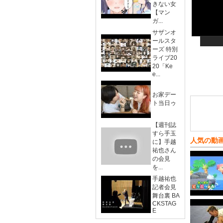
きない女
【マン
ガ...
サザンオ
ールスタ
ーズ 特別
ライブ20
20「Ke
e...
お家デー
ト当日ゥ
【週刊誌
すら手玉
人気の動
に】手越
祐也さん
の会見
を...
手越祐也
記者会見
舞台裏 BA
CKSTAG
E