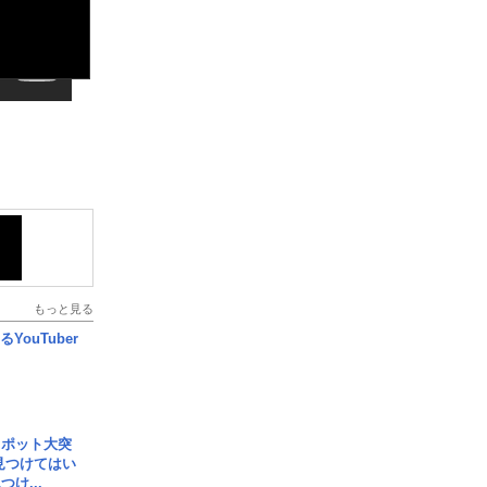
もっと見る
YouTuber
スポット大突
見つけてはい
け...