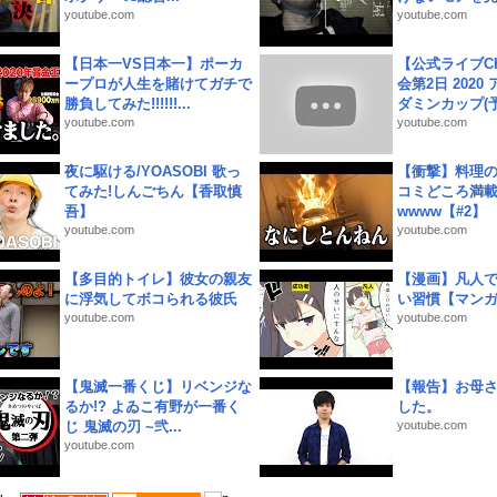
youtube.com
youtube.com
【日本一VS日本一】ポーカ
【公式ライブC
ープロが人生を賭けてガチで
会第2日 2020
勝負してみた!!!!!!...
ダミンカップ(予.
youtube.com
youtube.com
夜に駆ける/YOASOBI 歌っ
【衝撃】料理
てみた!しんごちん【香取慎
コミどころ満載
吾】
wwww【#2】
youtube.com
youtube.com
【多目的トイレ】彼女の親友
【漫画】凡人
に浮気してボコられる彼氏
い習慣【マン
youtube.com
youtube.com
【鬼滅一番くじ】リベンジな
【報告】お母
るか!? よゐこ有野が一番く
した。
じ 鬼滅の刃 ~弐...
youtube.com
youtube.com