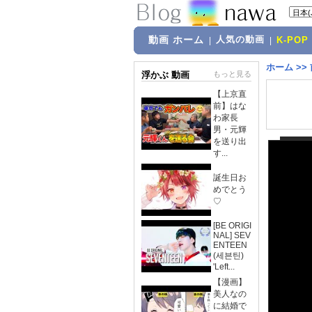
動画 ホーム
人気の動画
|
|
K-POP
ホーム
>>
浮かぶ 動画
もっと見る
【上京直
前】はな
わ家長
男・元輝
を送り出
す...
誕生日お
めでとう
♡
[BE ORIGI
NAL] SEV
ENTEEN
(세븐틴)
'Left...
【漫画】
美人なの
に結婚で