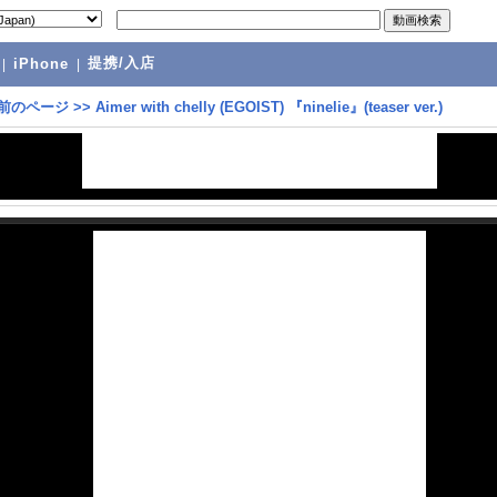
提携/入店
|
iPhone
|
前のページ
>>
Aimer with chelly (EGOIST) 『ninelie』(teaser ver.)