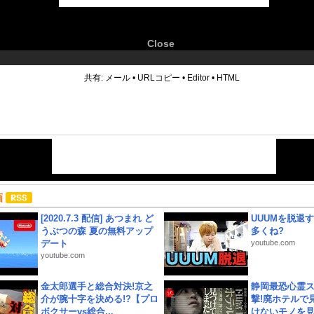
Close
6
共有:
メール
•
URLコピー
•
Editor
•
HTML
画
[2020.7.3 配信] あつまれ ど
UUUMを脱退する
うぶつの森 夏の無料アップ
多くね?
デート
youtube.com
youtube.com
金太郎選手と総合対決!京之
静岡最恐心霊
介が腕十字を決める!?【プロ
撃!廃ホテルで
ボクサーvs総合...
けないモノを見つ