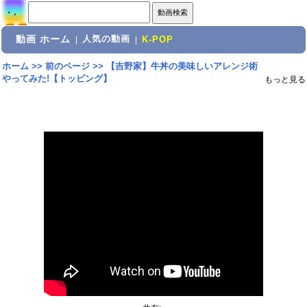
動画 ホーム
人気の動画
|
|
K-POP
ホーム
>>
前のページ
>>
【吉野家】牛丼の美味しいアレンジ術
やってみた!【トッピング】
もっと見る