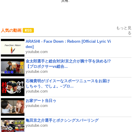
共有:
もっと見
人気の動画
る
ARASHI - Face Down : Reborn [Official Lyric Vi
deo]
youtube.com
金太郎選手と総合対決!京之介が腕十字を決める!?
【プロボクサーvs総合...
youtube.com
石橋貴明がゴイスーなスポーツニュースをお届け
しちゃう、でしょ。~プロ...
youtube.com
お家デート当日ゥ
youtube.com
亀田京之介選手とボクシングスパーリング
youtube.com