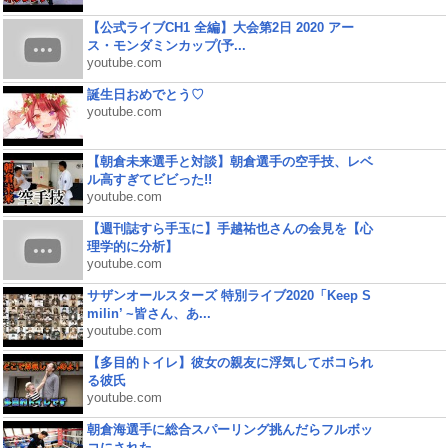
【公式ライブCH1 全編】大会第2日 2020 アー
ス・モンダミンカップ(予...
youtube.com
誕生日おめでとう♡
youtube.com
【朝倉未来選手と対談】朝倉選手の空手技、レベ
ル高すぎてビビった!!
youtube.com
【週刊誌すら手玉に】手越祐也さんの会見を【心
理学的に分析】
youtube.com
サザンオールスターズ 特別ライブ2020「Keep S
milin’ ~皆さん、あ...
youtube.com
【多目的トイレ】彼女の親友に浮気してボコられ
る彼氏
youtube.com
朝倉海選手に総合スパーリング挑んだらフルボッ
コにされた...