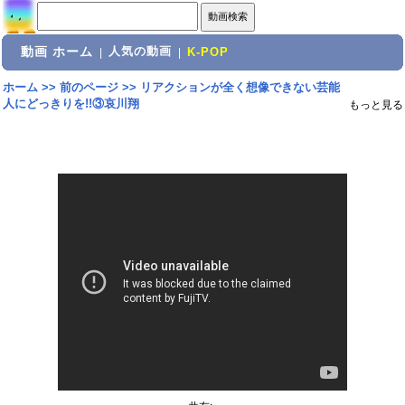
動画 ホーム
人気の動画
|
|
K-POP
ホーム
>>
前のページ
>>
リアクションが全く想像できない芸能
人にどっきりを!!③哀川翔
もっと見る