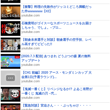
【衝撃】料理の失敗作がツッコミどころ満載だっ
た件wwwwww【#2】
youtube.com
石橋貴明がゴイスーなスポーツニュースをお届け
しちゃう、でしょ。~プロ...
youtube.com
【朝倉未来選手と対談】朝倉選手の空手技、レベ
ル高すぎてビビった!!
youtube.com
[2020.7.3 配信] あつまれ どうぶつの森 夏の無料
アップデート
youtube.com
【CH1 前編】2020 アース・モンダミンカップ 大
会第1日(予選ラウンド)...
youtube.com
【鬼滅一番くじ】リベンジなるか!? よゐこ有野が
一番くじ 鬼滅の刃 ~弐...
youtube.com
【緊急対談】宮迫さん・・・ぶっちゃけ・・・・
youtube.com