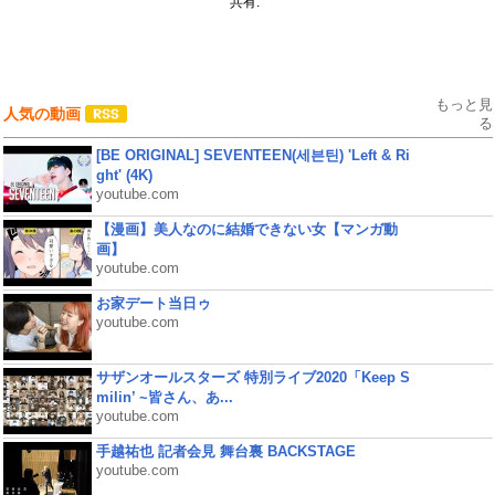
共有:
もっと見
人気の動画
る
[BE ORIGINAL] SEVENTEEN(세븐틴) 'Left & Ri
ght' (4K)
youtube.com
【漫画】美人なのに結婚できない女【マンガ動
画】
youtube.com
お家デート当日ゥ
youtube.com
サザンオールスターズ 特別ライブ2020「Keep S
milin’ ~皆さん、あ...
youtube.com
手越祐也 記者会見 舞台裏 BACKSTAGE
youtube.com